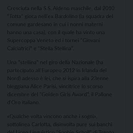
Cresciuta nella S.S. Aldeno maschile, dal 2010
“Totta” gioca nell'ex Bardolino (la squadra del
comune gardesano in cui i nonni materni
hanno una casa), con il quale ha vinto una
Supercoppa Veneto ed i tornei “Giovani
Calciatrici” e “Stella Stellina”.
Una “stellina” nel giro della Nazionale (ha
partecipato all'Europeo 2012 in Irlanda del
Nord) adesso è lei, che si ispira alla 23enne
bleggiana Alice Parisi, vincitrice lo scorso
dicembre del “Golden Girls Award”, il Pallone
d'Oro italiano.
«Qualche volta vincono anche i sogni»,
sottolinea Carlotta, disinvolta pure sui banchi
del Liceo Linguistico “Sophie Scholl” di Trento.