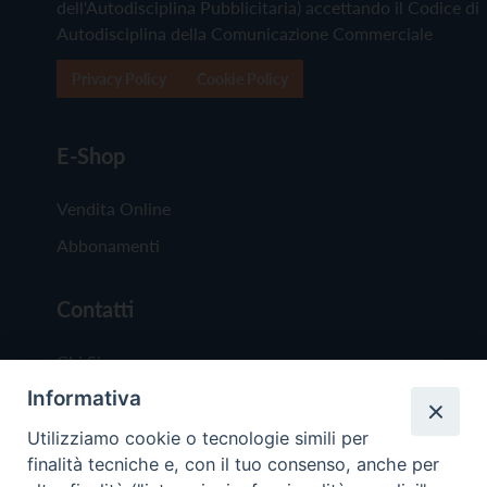
dell'Autodisciplina Pubblicitaria) accettando il Codice di
Autodisciplina della Comunicazione Commerciale
Privacy Policy
Cookie Policy
E-Shop
Vendita Online
Abbonamenti
Contatti
Chi Siamo
Informativa
Redazione
Scrivici
Utilizziamo cookie o tecnologie simili per
finalità tecniche e, con il tuo consenso, anche per