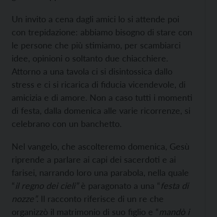
Un invito a cena dagli amici lo si attende poi
con trepidazione: abbiamo bisogno di stare con
le persone che più stimiamo, per scambiarci
idee, opinioni o soltanto due chiacchiere.
Attorno a una tavola ci si disintossica dallo
stress e ci si ricarica di fiducia vicendevole, di
amicizia e di amore. Non a caso tutti i momenti
di festa, dalla domenica alle varie ricorrenze, si
celebrano con un banchetto.
Nel vangelo, che ascolteremo domenica, Gesù
riprende a parlare ai capi dei sacerdoti e ai
farisei, narrando loro una parabola, nella quale
“
il regno dei cieli”
è paragonato a una “
festa di
nozze”.
Il racconto riferisce di un re che
organizzò il matrimonio di suo figlio e “
mandò i