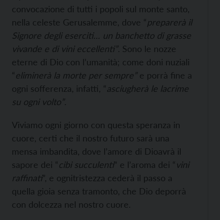
convocazione di tutti i popoli sul monte santo,
nella celeste Gerusalemme, dove “
preparerà il
Signore degli eserciti… un banchetto di grasse
vivande e di vini eccellenti”
. Sono le nozze
eterne di Dio con l’umanità; come doni nuziali
“
eliminerà la morte per sempre”
e porrà fine a
ogni sofferenza, infatti, “
asciugherà le lacrime
su ogni volto”
.
Viviamo ogni giorno con questa speranza in
cuore, certi che il nostro futuro sarà una
mensa imbandita, dove l’amore di Dioavrà il
sapore dei “
cibi succulenti
” e l’aroma dei “
vini
raffinati
”, e ognitristezza cederà il passo a
quella gioia senza tramonto, che Dio deporrà
con dolcezza nel nostro cuore.