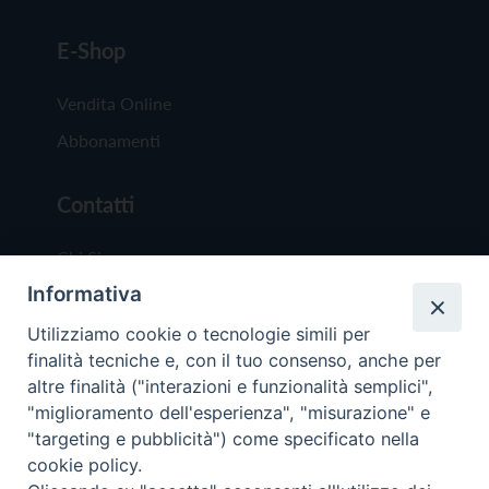
E-Shop
Vendita Online
Abbonamenti
Contatti
Chi Siamo
Informativa
Redazione
Scrivici
Utilizziamo cookie o tecnologie simili per
finalità tecniche e, con il tuo consenso, anche per
altre finalità ("interazioni e funzionalità semplici",
"miglioramento dell'esperienza", "misurazione" e
"targeting e pubblicità") come specificato nella
cookie policy.
Copyright © 2019 - Tutti i diritti riservati - Vit