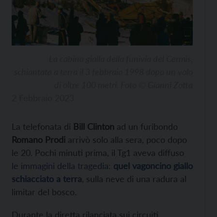
La cabina gialla della funivia del Cermis,
schiantata a terra il 3 febbraio 1998 dopo un volo
di oltre 100 metri. Foto © Gianni Zotta
2 Febbraio 2023
La telefonata di
Bill Clinton
ad un furibondo
Romano Prodi
arrivò solo alla sera, poco dopo
le 20. Pochi minuti prima, il Tg1 aveva diffuso
le immagini della tragedia:
quel vagoncino giallo
schiacciato a terra
, sulla neve di una radura al
limitar del bosco.
Durante la diretta rilanciata sui circuiti