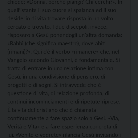
chiede: «Donna, perché piangi? Chi cerchi?». In
quell’istante il suo cuore si spalanca ed il suo
desiderio di vita trovare risposta in un volto
cercato e trovato. I due discepoli, invece,
risposero a Gesù ponendogli un’altra domanda:
«Rabbì (che significa maestro), dove abiti
(rimani)?». Qui c’è il verbo «rimanere» che, nel
Vangelo secondo Giovanni, è fondamentale. Si
tratta di entrare in una relazione intima con
Gesù, in una condivisione di pensiero, di
progetti e di sogni. Si intravvede che è
questione di vita, di relazione profonda, di
continui incominciamenti e di ripetute riprese.
È la vita del cristiano che è chiamata
continuamente a fare spazio solo a Gesù «Via,
Verità e Vita» e a fare esperienza concreta di
lui. «Venite e vedrete» rilancia Gesù invitando i