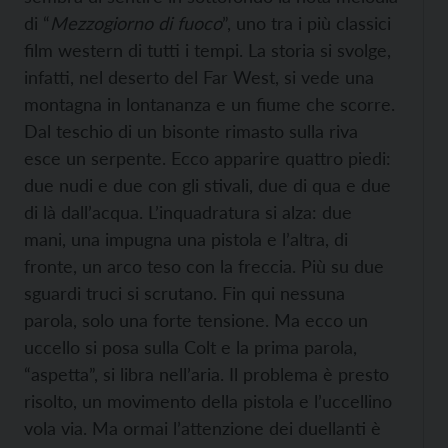
di “
Mezzogiorno di fuoco
”, uno tra i più classici
film western di tutti i tempi. La storia si svolge,
infatti, nel deserto del Far West, si vede una
montagna in lontananza e un fiume che scorre.
Dal teschio di un bisonte rimasto sulla riva
esce un serpente. Ecco apparire quattro piedi:
due nudi e due con gli stivali, due di qua e due
di là dall’acqua. L’inquadratura si alza: due
mani, una impugna una pistola e l’altra, di
fronte, un arco teso con la freccia. Più su due
sguardi truci si scrutano. Fin qui nessuna
parola, solo una forte tensione. Ma ecco un
uccello si posa sulla Colt e la prima parola,
“aspetta”, si libra nell’aria. Il problema è presto
risolto, un movimento della pistola e l’uccellino
vola via. Ma ormai l’attenzione dei duellanti è