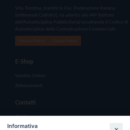
Vita Trentina, tramite la Fisc (Federazione Italiana
Settimanali Cattolici), ha aderito allo IAP (Istituto
dell'Autodisciplina Pubblicitaria) accettando il Codice di
Autodisciplina della Comunicazione Commerciale
Privacy Policy
Cookie Policy
E-Shop
Vendita Online
Abbonamenti
Contatti
Chi Siamo
Informativa
Redazione