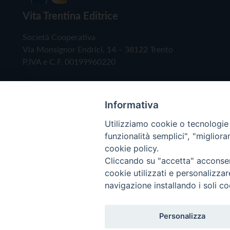
Vita Trentina Editrice
Società Cooperativa
Via Monsignor Endrici, 14 – 38122 Trento
P.IVA e C.F. 00199960220
Informativa
Utilizziamo cookie o tecnologie s
funzionalità semplici", "miglior
cookie policy.
Cliccando su "accetta" acconsent
Copyright © 2019 - Tutti i diritti riservati - Vita
cookie utilizzati e personalizza
navigazione installando i soli co
Privacy Policy
Personalizza