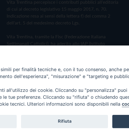
Vita Trentina percepisce i contributi pubblici all'editoria
di cui al decreto legislativo 15 maggio 2017, n. 70.
Indicazione resa ai sensi della lettera f) del comma 2
dell'art. 5 del medesimo decreto Lgs.
Vita Trentina, tramite la Fisc (Federazione Italiana
Settimanali Cattolici), ha aderito allo IAP (Istituto
dell'Autodisciplina Pubblicitaria) accettando il Codice di
Autodisciplina della Comunicazione Commerciale
imili per finalità tecniche e, con il tuo consenso, anche per 
Privacy Policy
Cookie Policy
amento dell'esperienza", "misurazione" e "targeting e pubbli
i all'utilizzo dei cookie. Cliccando su "personalizza" puoi
 Trentina Editrice
re le tue preferenze. Cliccando su "rifiuta" o chiudendo que
okie tecnici. Ulteriori informazioni sono disponibili nella
coo
Rifiuta