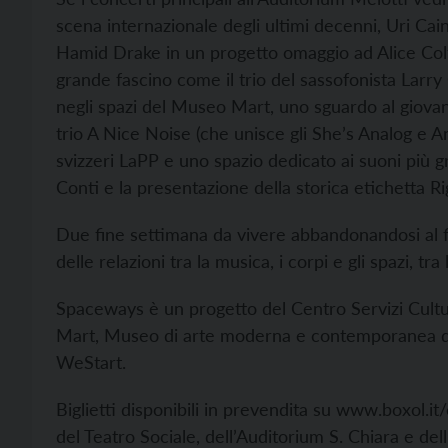
scena internazionale degli ultimi decenni, Uri Cain
Hamid Drake in un progetto omaggio ad Alice Co
grande fascino come il trio del sassofonista Larry
negli spazi del Museo Mart, uno sguardo al giovane 
trio A Nice Noise (che unisce gli She’s Analog e An
svizzeri LaPP e uno spazio dedicato ai suoni più g
Conti e la presentazione della storica etichetta 
Due fine settimana da vivere abbandonandosi al f
delle relazioni tra la musica, i corpi e gli spazi, tra l
Spaceways è un progetto del Centro Servizi Cultura
Mart, Museo di arte moderna e contemporanea di 
WeStart.
Biglietti disponibili in prevendita su www.boxol.it
del Teatro Sociale, dell’Auditorium S. Chiara e del