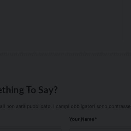
thing To Say?
mail non sarà pubblicato.
I campi obbligatori sono contrass
Your Name
*