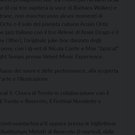
e (il cui trio ospiterà la voce di Barbara Walker) e
ltrane, non mancheranno alcuni momenti di
 Ochs o il solo del pianista cubano Aruàn Ortiz
jazz italiano con il trio Relevé di Anais Drago e il
y Other), l’originale juke-box danzato degli
roovy, con i dj-set di Nicola Conte e Max “Jazzcat”
Right Tempo presso Velvet Music Experience.
lusso dei suoni e delle performance, alla scoperta
’arte e l’illustrazione.
li S. Chiara di Trento in collaborazione con il
Trento e Rovereto, il Festival Nuvolette e
/centrosantachiara/it oppure presso le biglietterie
l’Auditorium Melotti di Rovereto (il martedì, dalle