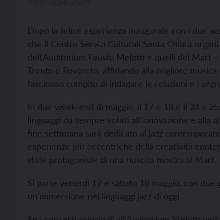
16 Maggio 2024
Dopo la felice esperienza inaugurale con i due w
che il Centro Servizi Culturali Santa Chiara organ
dell’Auditorium Fausto Melotti e quelli del Mar
Trento e Rovereto, affidando alla migliore musica 
fascinoso compito di indagare le relazioni e i seg
In due week-end di maggio, il 17 e 18 e il 24 e 
linguaggi da sempre votati all’innovazione e alla 
fine settimana sarà dedicato al jazz contemporan
esperienze più eccentriche della creatività cont
state protagoniste di una riuscita mostra al Mart.
Si parte venerdì 17 e sabato 18 maggio, con due gi
un’immersione nei linguaggi jazz di oggi.
Se i concerti principali all’Auditorium Melotti ved