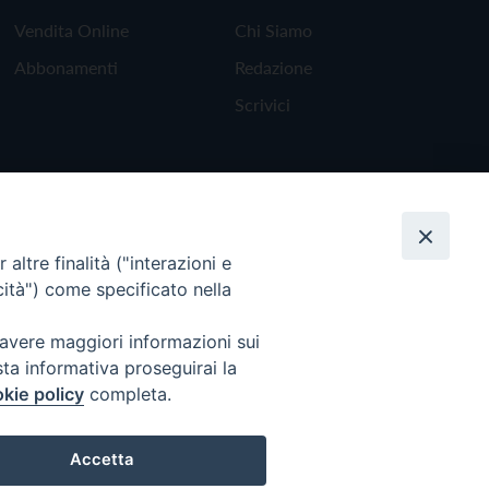
Vendita Online
Chi Siamo
Abbonamenti
Redazione
Scrivici
altre finalità ("interazioni e
cità") come specificato nella
 avere maggiori informazioni sui
sta informativa proseguirai la
kie policy
completa.
Torna all'inizio
Accetta