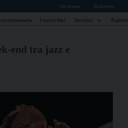
Chi Siamo
Redazione
stro centenario
I nostri libri
Territori
Rubric
-end tra jazz e