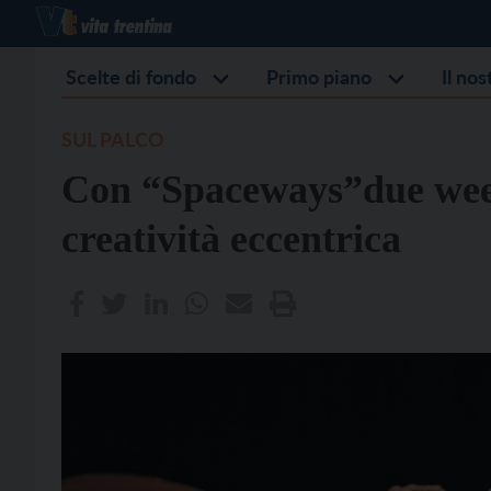
Scelte di fondo
Primo piano
Il no
SUL PALCO
Con “Spaceways”due week
creatività eccentrica