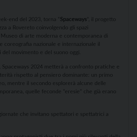
eek-end del 2023, torna “
Spaceways
”, il progetto
izza a Rovereto coinvolgendo gli spazi
t – Museo di arte moderna e contemporanea di
e coreografia nazionale e internazionale il
ni del movimento e del suono oggi.
25, Spaceways 2024 metterà a confronto pratiche e
alterità rispetto al pensiero dominante: un primo
eo, mentre il secondo esplorerà alcune delle
emporanea, quelle feconde “eresie” che già erano
ornate che invitano spettatori e spettatrici a
ranno protagonisti due tra i nomi più rilevanti della