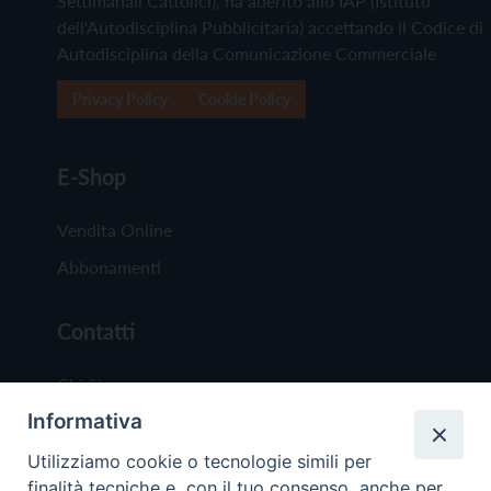
Settimanali Cattolici), ha aderito allo IAP (Istituto
dell'Autodisciplina Pubblicitaria) accettando il Codice di
Autodisciplina della Comunicazione Commerciale
Privacy Policy
Cookie Policy
E-Shop
Vendita Online
Abbonamenti
Contatti
Chi Siamo
Informativa
Redazione
Scrivici
Utilizziamo cookie o tecnologie simili per
finalità tecniche e, con il tuo consenso, anche per