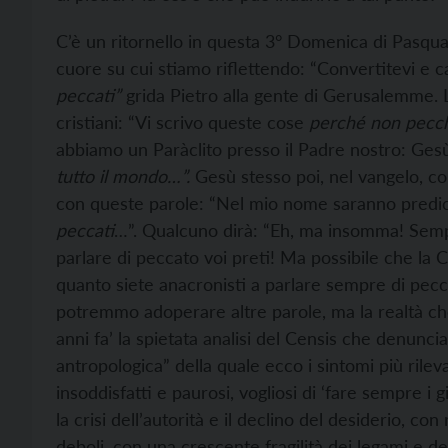
C’è un ritornello in questa 3° Domenica di Pasqu
cuore su cui stiamo riflettendo: “Convertitevi e c
peccati”
grida Pietro alla gente di Gerusalemme. L
cristiani: “Vi scrivo queste cose
perché non pecch
abbiamo un Paràclito presso il Padre nostro: Ges
tutto il mondo…”.
Gesù stesso poi, nel vangelo, con
con queste parole: “Nel mio nome saranno predica
peccati
…”. Qualcuno dirà: “Eh, ma insomma! Sem
parlare di peccato voi preti! Ma possibile che la 
quanto siete anacronisti a parlare sempre di pecca
potremmo adoperare altre parole, ma la realtà che
anni fa’ la spietata analisi del Censis che denunciav
antropologica” della quale ecco i sintomi più rilevan
insoddisfatti e paurosi, vogliosi di ‘fare sempre i g
la crisi dell’autorità e il declino del desiderio, co
deboli, con una crescente fragilità dei legami e del