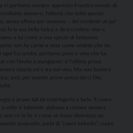
tia ci portiamo sempre appresso il nostro mondo di
ui crediamo davvero, fattostà che tutto questo
te, senza offesa per nessuno – dei credenti un po’
sù fa la sua bella fatica a
farsi
credere vivo e
siamo a lui come a una specie di fantasma:
tasma non ha carne e ossa come vedete che ho
d ogni Eucaristia, portiamo pane e vino che lui
e con l’invito a mangiarne: è l’ultima prova
davvero risorto ed è tra noi vivo. Ma non basterà
tica; anzi, per quante prove possa darci Dio,
sità.
segni o prove tali da costringerlo a farlo. Il cuore,
 E a volte è talmente abituata a restare sempre
no, non ce la fa: è come se fosse diventata un
 questo proposito, parla di “cuore indurito”, cuore