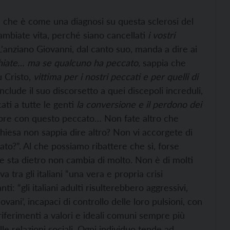
a che è come una diagnosi su questa sclerosi del
ambiate vita, perché siano cancellati
i vostri
’anziano Giovanni, dal canto suo, manda a dire ai
iate… ma se qualcuno ha peccato,
sappia che
ù Cristo,
vittima per i nostri peccati e per quelli di
clude il suo discorsetto a quei discepoli increduli,
ti a tutte le genti
la conversione e il perdono dei
pre con questo peccato… Non fate altro che
Chiesa non sappia dire altro? Non vi accorgete di
to?”. Al che possiamo ribattere che sì, forse
 sta dietro non cambia di molto. Non è di molti
a tra gli italiani “una vera e propria crisi
ti: “gli italiani adulti risulterebbero aggressivi,
iovani’, incapaci di controllo delle loro pulsioni, con
n riferimenti a valori e ideali comuni sempre più
le relazioni sociali. Ogni individuo tende ad