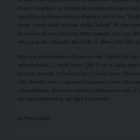
essere regola a se stesso, in maniera sempre più a
specifico dell’esperienza religiosa, ecco che “mol
tener conto della morale della Chiesa”. Al che no
di parlare di peccato, ma tutto questo che cos’altro
vero grande ostacolo alla fede. È allora che Dio s
No, non presumiamo di essere noi i giudici di noi s
misericordia. Ci vede bene Dio. E se ci parla spes
proprio perché è l’unico che ci vede bene. Nessun
che almeno non ci sia quel peso sul cuore: lascia
consolazione di essere misericordioso con noi. È 
noi ogni domenica, ad ogni Eucaristia.
di
Piero Rattin