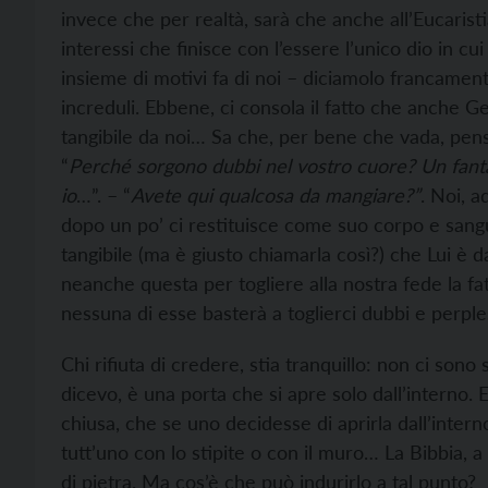
invece che per realtà, sarà che anche all’Eucaris
interessi che finisce con l’essere l’unico dio in c
insieme di motivi fa di noi – diciamolo francamen
increduli. Ebbene, ci consola il fatto che anche Ge
tangibile da noi… Sa che, per bene che vada, pen
“
Perché sorgono dubbi nel vostro cuore? Un fan
io
…”. – “
Avete qui qualcosa da mangiare?”
. Noi, a
dopo un po’ ci restituisce come suo corpo e sangu
tangibile (ma è giusto chiamarla così?) che Lui è 
neanche questa per togliere alla nostra fede la fa
nessuna di esse basterà a toglierci dubbi e perples
Chi rifiuta di credere, stia tranquillo: non ci sono 
dicevo, è una porta che si apre solo dall’interno.
chiusa, che se uno decidesse di aprirla dall’inter
tutt’uno con lo stipite o con il muro… La Bibbia, a
di pietra. Ma cos’è che può indurirlo a tal punto?