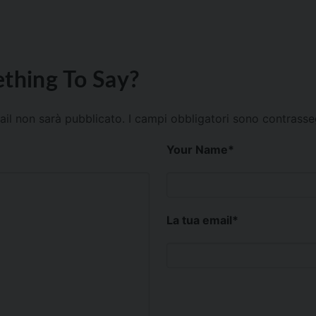
thing To Say?
mail non sarà pubblicato.
I campi obbligatori sono contrass
Your Name
*
La tua email
*