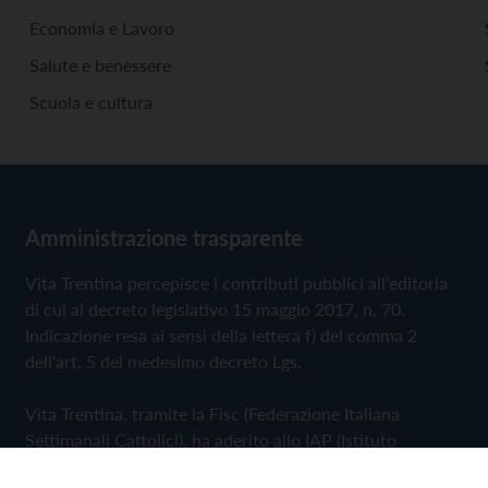
Economia e Lavoro
Salute e benessere
Scuola e cultura
Amministrazione trasparente
Vita Trentina percepisce i contributi pubblici all'editoria
di cui al decreto legislativo 15 maggio 2017, n. 70.
Indicazione resa ai sensi della lettera f) del comma 2
dell'art. 5 del medesimo decreto Lgs.
Vita Trentina, tramite la Fisc (Federazione Italiana
Settimanali Cattolici), ha aderito allo IAP (Istituto
dell'Autodisciplina Pubblicitaria) accettando il Codice di