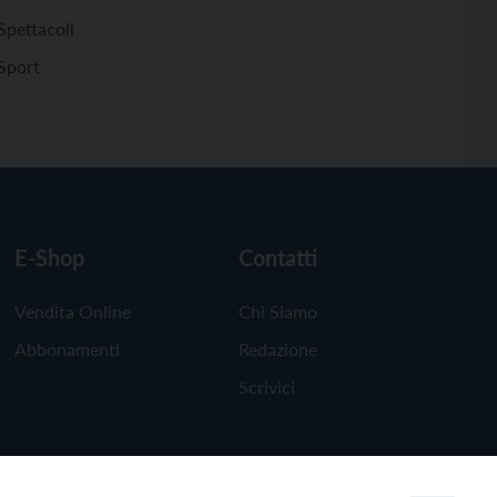
Spettacoli
Sport
E-Shop
Contatti
Vendita Online
Chi Siamo
Abbonamenti
Redazione
Scrivici