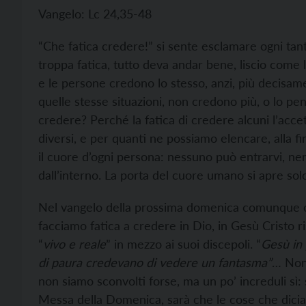
Vangelo: Lc 24,35-48
“Che fatica credere!” si sente esclamare ogni ta
troppa fatica, tutto deva andar bene, liscio come l’o
e le persone credono lo stesso, anzi, più decisam
quelle stesse situazioni, non credono più, o lo p
credere? Perché la fatica di credere alcuni l’accet
diversi, e per quanti ne possiamo elencare, alla fi
il cuore d’ogni persona: nessuno può entrarvi, n
dall’interno. La porta del cuore umano si apre solo 
Nel vangelo della prossima domenica comunque o
facciamo fatica a credere in Dio, in Gesù Cristo r
“
vivo e reale
” in mezzo ai suoi discepoli. “
Gesù in 
di paura credevano di vedere un fantasma”
… Non 
non siamo sconvolti forse, ma un po’ increduli sì: 
Messa della Domenica, sarà che le cose che dici