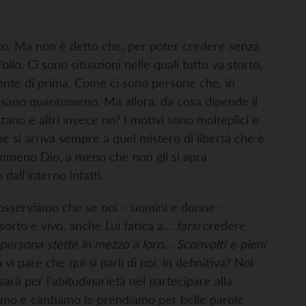
nto. Ma non è detto che, per poter credere senza
lio. Ci sono situazioni nelle quali tutto va storto,
ente di prima. Come ci sono persone che, in
ensano quantomeno. Ma allora, da cosa dipende il
tano e altri invece no? I motivi sono molteplici e
ne si arriva sempre a quel mistero di libertà che è
emmeno Dio, a meno che non gli si apra
dall’interno infatti.
sserviamo che se noi – uomini e donne –
isorto e vivo, anche Lui fatica a…
farsi
credere
persona stette in mezzo a loro… Sconvolti e pieni
vi pare che qui si parli di noi, in definitiva? Noi
sarà per l’abitudinarietà nel partecipare alla
amo e cantiamo le prendiamo per belle parole