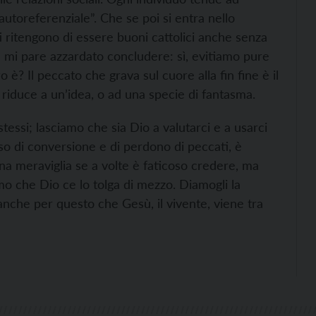
utoreferenziale”. Che se poi si entra nello
ti ritengono di essere buoni cattolici anche senza
n mi pare azzardato concludere: sì, evitiamo pure
 è? Il peccato che grava sul cuore alla fin fine è il
i riduce a un’idea, o ad una specie di fantasma.
tessi; lasciamo che sia Dio a valutarci e a usarci
so di conversione e di perdono di peccati, è
a meraviglia se a volte è faticoso credere, ma
mo che Dio ce lo tolga di mezzo. Diamogli la
anche per questo che Gesù, il vivente, viene tra