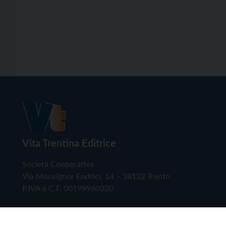
Vita Trentina Editrice
Società Cooperativa
Via Monsignor Endrici, 14 – 38122 Trento
P.IVA e C.F. 00199960220