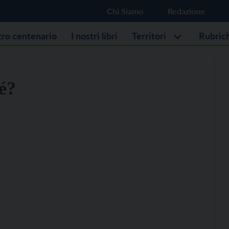
Chi Siamo
Redazione
stro centenario
I nostri libri
Territori
Rubric
é?