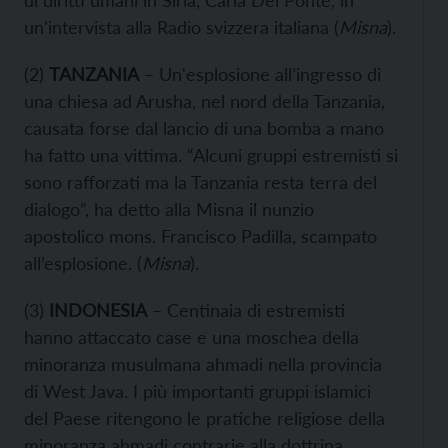
di diritti umani in Siria, Carla Del Ponte, in
un’intervista alla Radio svizzera italiana (
Misna
).
(2)
TANZANIA
– Un'esplosione all’ingresso di
una chiesa ad Arusha, nel nord della Tanzania,
causata forse dal lancio di una bomba a mano
ha fatto una vittima. “Alcuni gruppi estremisti si
sono rafforzati ma la Tanzania resta terra del
dialogo”, ha detto alla Misna il nunzio
apostolico mons. Francisco Padilla, scampato
all’esplosione. (
Misna
).
(3)
INDONESIA
– Centinaia di estremisti
hanno attaccato case e una moschea della
minoranza musulmana ahmadi nella provincia
di West Java. I più importanti gruppi islamici
del Paese ritengono le pratiche religiose della
minoranza ahmadi contrarie alla dottrina