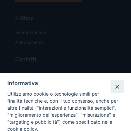
E-Shop
Vendita Online
Abbonamenti
Contatti
Chi Siamo
Informativa
Redazione
Scrivici
Utilizziamo cookie o tecnologie simili per
finalità tecniche e, con il tuo consenso, anche per
altre finalità ("interazioni e funzionalità semplici",
"miglioramento dell'esperienza", "misurazione" e
"targeting e pubblicità") come specificato nella
cookie policy.
Copyright © 2019 - Tutti i diritti riservati - Vit