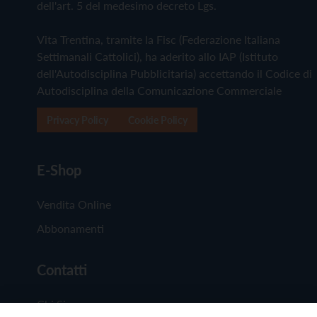
dell'art. 5 del medesimo decreto Lgs.
Vita Trentina, tramite la Fisc (Federazione Italiana
Settimanali Cattolici), ha aderito allo IAP (Istituto
dell'Autodisciplina Pubblicitaria) accettando il Codice di
Autodisciplina della Comunicazione Commerciale
Privacy Policy
Cookie Policy
E-Shop
Vendita Online
Abbonamenti
Contatti
Chi Siamo