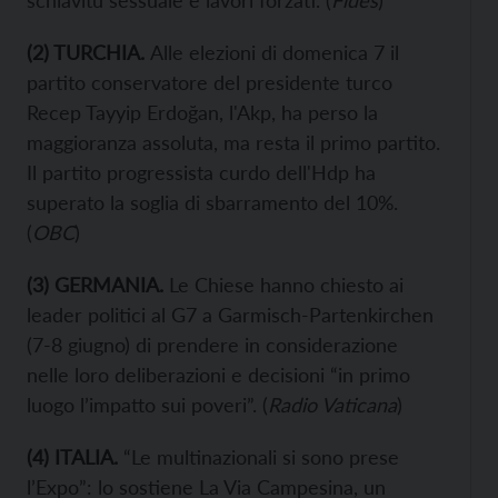
schiavitù sessuale e lavori forzati. (
Fides
)
(2) TURCHIA.
Alle elezioni di domenica 7 il
partito conservatore del presidente turco
Recep Tayyip Erdoğan, l'Akp, ha perso la
maggioranza assoluta, ma resta il primo partito.
Il partito progressista curdo dell'Hdp ha
superato la soglia di sbarramento del 10%.
(
OBC
)
(
3
) GERMANIA.
Le Chiese hanno chiesto ai
leader politici al G7 a Garmisch-Partenkirchen
(7-8 giugno) di prendere in considerazione
nelle loro deliberazioni e decisioni “in primo
luogo l’impatto sui poveri”. (
Radio Vaticana
)
(
4
) ITALIA.
“Le multinazionali si sono prese
l’Expo”: lo sostiene La Via Campesina, un