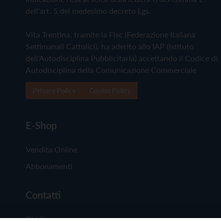
dell'art. 5 del medesimo decreto Lgs.
Vita Trentina, tramite la Fisc (Federazione Italiana
Settimanali Cattolici), ha aderito allo IAP (Istituto
dell'Autodisciplina Pubblicitaria) accettando il Codice di
Autodisciplina della Comunicazione Commerciale
Privacy Policy
Cookie Policy
E-Shop
Vendita Online
Abbonamenti
Contatti
Chi Siamo