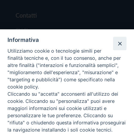
Contatti
Chi Siamo
Informativa
Redazione
Scrivici
Utilizziamo cookie o tecnologie simili per
finalità tecniche e, con il tuo consenso, anche per
altre finalità ("interazioni e funzionalità semplici",
"miglioramento dell'esperienza", "misurazione" e
"targeting e pubblicità") come specificato nella
cookie policy.
Copyright © 2019 - Tutti i diritti riservati - Vit
Cliccando su "accetta" acconsenti all'utilizzo dei
Trentina Editrice
cookie. Cliccando su "personalizza" puoi avere
maggiori informazioni sui cookie utilizzati e
Privacy Policy
personalizzare le tue preferenze. Cliccando su
Torna all'inizi
"rifiuta" o chiudendo questa informativa proseguirai
la navigazione installando i soli cookie tecnici.