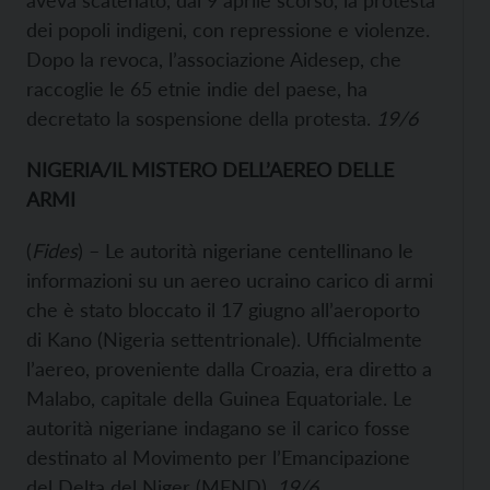
aveva scatenato, dal 9 aprile scorso, la protesta
dei popoli indigeni, con repressione e violenze.
Dopo la revoca, l’associazione Aidesep, che
raccoglie le 65 etnie indie del paese, ha
decretato la sospensione della protesta.
19/6
NIGERIA/IL MISTERO DELL’AEREO DELLE
ARMI
(
Fides
) – Le autorità nigeriane centellinano le
informazioni su un aereo ucraino carico di armi
che è stato bloccato il 17 giugno all’aeroporto
di Kano (Nigeria settentrionale). Ufficialmente
l’aereo, proveniente dalla Croazia, era diretto a
Malabo, capitale della Guinea Equatoriale. Le
autorità nigeriane indagano se il carico fosse
destinato al Movimento per l’Emancipazione
del Delta del Niger (MEND).
19/6