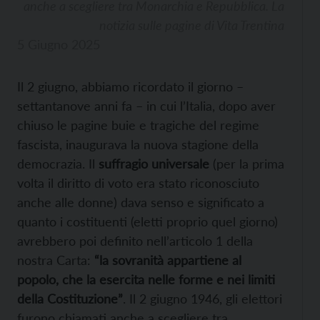
anche a scegliere tra Monarchia e Repubblica. La
notizia sulle pagine di Vita Trentina
5 Giugno 2025
Il 2 giugno, abbiamo ricordato il giorno –
settantanove anni fa – in cui l’Italia, dopo aver
chiuso le pagine buie e tragiche del regime
fascista, inaugurava la nuova stagione della
democrazia. Il
suffragio universale
(per la prima
volta il diritto di voto era stato riconosciuto
anche alle donne) dava senso e significato a
quanto i costituenti (eletti proprio quel giorno)
avrebbero poi definito nell’articolo 1 della
nostra Carta:
“la sovranità appartiene al
popolo, che la esercita nelle forme e nei limiti
della Costituzione”
. Il 2 giugno 1946, gli elettori
furono chiamati anche a scegliere tra