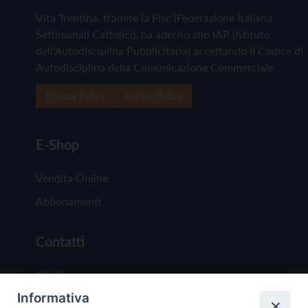
Vita Trentina, tramite la Fisc (Federazione Italiana
Settimanali Cattolici), ha aderito allo IAP (Istituto
dell'Autodisciplina Pubblicitaria) accettando il Codice di
Autodisciplina della Comunicazione Commerciale
Privacy Policy
Cookie Policy
E-Shop
Vendita Online
Abbonamenti
Contatti
Chi Siamo
Informativa
Redazione