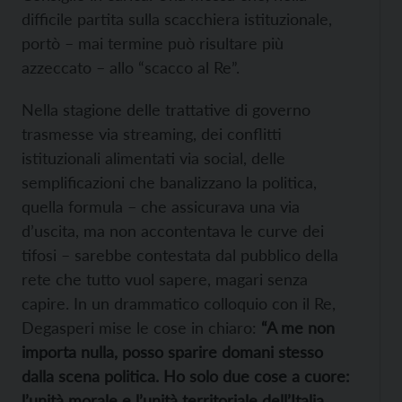
difficile partita sulla scacchiera istituzionale,
portò – mai termine può risultare più
azzeccato – allo “scacco al Re”.
Nella stagione delle trattative di governo
trasmesse via streaming, dei conflitti
istituzionali alimentati via social, delle
semplificazioni che banalizzano la politica,
quella formula – che assicurava una via
d’uscita, ma non accontentava le curve dei
tifosi – sarebbe contestata dal pubblico della
rete che tutto vuol sapere, magari senza
capire. In un drammatico colloquio con il Re,
Degasperi mise le cose in chiaro:
“A me non
importa nulla, posso sparire domani stesso
dalla scena politica. Ho solo due cose a cuore:
l’unità morale e l’unità territoriale dell’Italia.