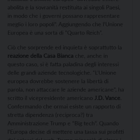
abolita e la sovranità restituita ai singoli Paesi,
in modo che i governi possano rappresentare
meglio i loro popoli”. Aggiungendo che l’Unione
Europea è una sorta di “Quarto Reich”.
Ciò che sorprende ed inquieta è soprattutto la
reazione della Casa Bianca
che, anche in
questo caso, si è fatta paladina degli interessi
delle grandi aziende tecnologiche. “L’Unione
europea dovrebbe sostenere la libertà di
parola, non attaccare le aziende americane”, ha
scritto il vicepresidente americano
J.D. Vance
.
Confermando che ormai esiste un rapporto di
stretta dipendenza (reciproca?) tra
Amministrazione Trump e “Big tech”. Quando
l’Europa decise di mettere una tassa sui profitti
dei colossi del web, Trump minacciò di alzare i