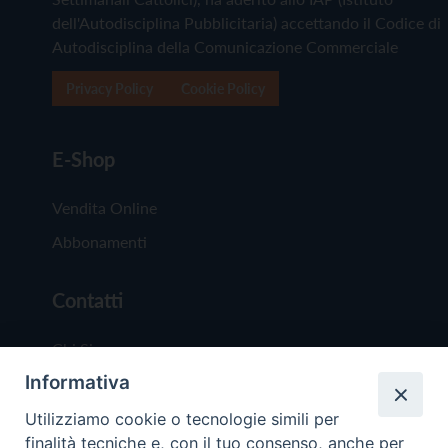
dell'Autodisciplina Pubblicitaria) accettando il Codice di
Autodisciplina della Comunicazione Commerciale
Privacy Policy
Cookie Policy
E-Shop
Vendita Online
Abbonamenti
Contatti
Chi Siamo
Informativa
Redazione
Scrivici
Utilizziamo cookie o tecnologie simili per
finalità tecniche e, con il tuo consenso, anche per