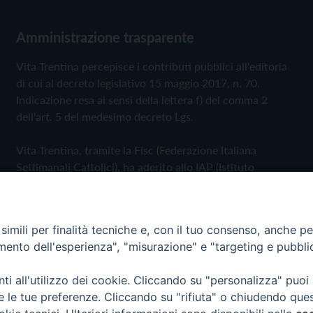
Amministrazione trasparente
Vita Trentina percepisce i contributi pubblici all'editoria
di cui al decreto legislativo 15 maggio 2017, n. 70.
Indicazione resa ai sensi della lettera f) del comma 2
dell'art. 5 del medesimo decreto Lgs.
Vita Trentina, tramite la Fisc (Federazione Italiana
Settimanali Cattolici), ha aderito allo IAP (Istituto
dell'Autodisciplina Pubblicitaria) accettando il Codice di
Autodisciplina della Comunicazione Commerciale
imili per finalità tecniche e, con il tuo consenso, anche per 
Privacy Policy
Cookie Policy
amento dell'esperienza", "misurazione" e "targeting e pubbli
i all'utilizzo dei cookie. Cliccando su "personalizza" puoi
 Trentina Editrice
re le tue preferenze. Cliccando su "rifiuta" o chiudendo que