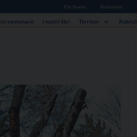
Chi Siamo
Redazione
stro centenario
I nostri libri
Territori
Rubric