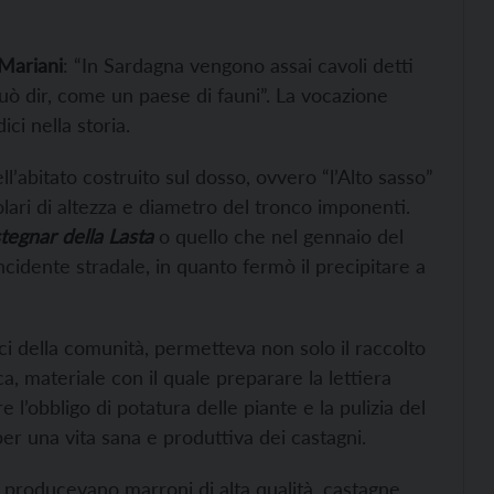
Mariani
: “In Sardagna vengono assai cavoli detti
 può dir, come un paese di fauni”. La vocazione
ci nella storia.
l’abitato costruito sul dosso, ovvero “l’Alto sasso”
lari di altezza e diametro del tronco imponenti.
tegnar della Lasta
o quello che nel gennaio del
cidente stradale, in quanto fermò il precipitare a
vici della comunità, permetteva non solo il raccolto
ca, materiale con il quale preparare la lettiera
are l’obbligo di potatura delle piante e la pulizia del
per una vita sana e produttiva dei castagni.
, producevano marroni di alta qualità, castagne