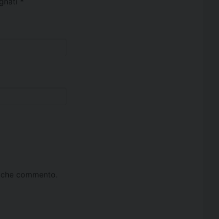
egnati
*
ta che commento.