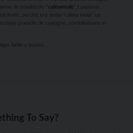
ganno: le cosiddette “
calmamule
”. I pazienti
ti frutti, perché era detto “calma mula” un
reziose granelle, le castagne, contribuivano in
ligo, bello e buono.
thing To Say?