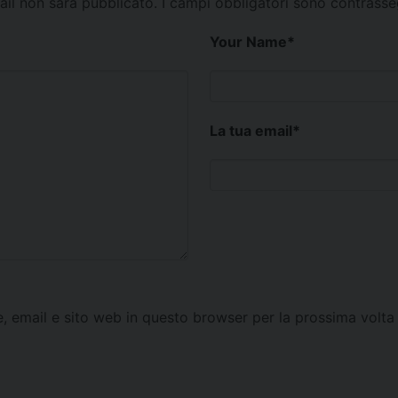
mail non sarà pubblicato.
I campi obbligatori sono contrass
Your Name
*
La tua email
*
e, email e sito web in questo browser per la prossima vol