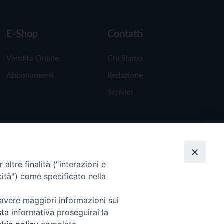
E-Shop
Contatti
Vendita Online
Chi Siamo
Abbonamenti
Redazione
Scrivici
altre finalità ("interazioni e
cità") come specificato nella
 avere maggiori informazioni sui
sta informativa proseguirai la