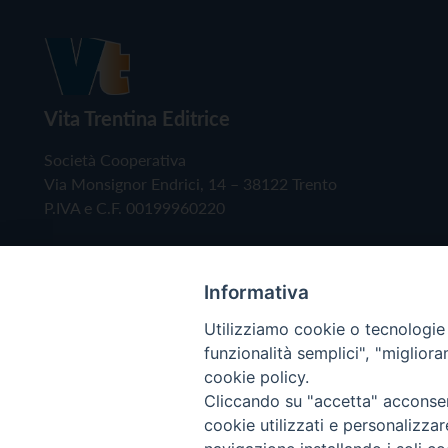
Vita Trentina Editrice
Società Cooperativa
Via Monsignor Endrici, 14 – 38122 Trento
P.IVA e C.F. 00199960220
Informativa
Utilizziamo cookie o tecnologie s
funzionalità semplici", "miglior
cookie policy.
Cliccando su "accetta" acconsent
Copyright © 2019 - Tutti i diritti riservati - Vita
cookie utilizzati e personalizza