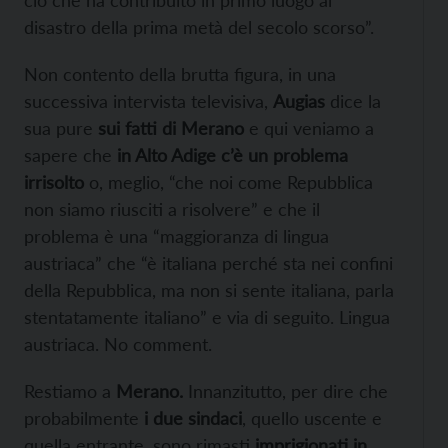
disastro della prima metà del secolo scorso”.
Non contento della brutta figura, in una
successiva intervista televisiva,
Augias
dice la
sua pure
sui fatti di Merano
e qui veniamo a
sapere che
in Alto Adige c’è un problema
irrisolto
o, meglio, “che noi come Repubblica
non siamo riusciti a risolvere” e che il
problema è una “maggioranza di lingua
austriaca” che “è italiana perché sta nei confini
della Repubblica, ma non si sente italiana, parla
stentatamente italiano” e via di seguito. Lingua
austriaca. No comment.
Restiamo a
Merano.
Innanzitutto, per dire che
probabilmente
i due sindaci
, quello uscente e
quella entrante, sono rimasti
imprigionati in