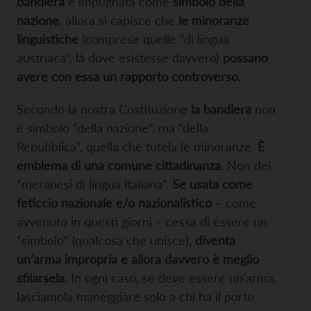
bandiera
è impugnata come
simbolo della
nazione
, allora si capisce che
le minoranze
linguistiche
(comprese quelle “di lingua
austriaca”, là dove esistesse davvero)
possano
avere con essa un rapporto controverso
.
Secondo la nostra Costituzione
la bandiera
non
è simbolo “della nazione”, ma “della
Repubblica”, quella che tutela le minoranze.
È
emblema di una comune cittadinanza
. Non dei
“meranesi di lingua italiana”.
Se usata come
feticcio nazionale e/o nazionalistico
– come
avvenuto in questi giorni – cessa di essere un
“simbolo” (qualcosa che unisce),
diventa
un’arma impropria e allora davvero è meglio
sfilarsela
. In ogni caso, se deve essere un’arma,
lasciamola maneggiare solo a chi ha il porto