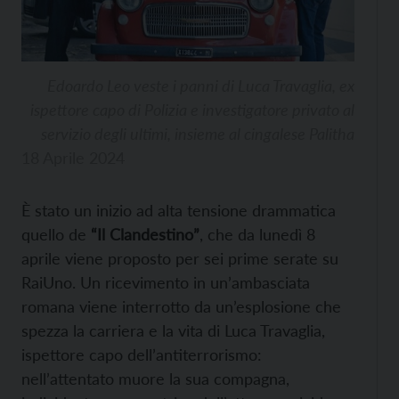
Edoardo Leo veste i panni di Luca Travaglia, ex
ispettore capo di Polizia e investigatore privato al
servizio degli ultimi, insieme al cingalese Palitha
18 Aprile 2024
È stato un inizio ad alta tensione drammatica
quello de
“Il Clandestino”
, che da lunedì 8
aprile viene proposto per sei prime serate su
RaiUno. Un ricevimento in un’ambasciata
romana viene interrotto da un’esplosione che
spezza la carriera e la vita di Luca Travaglia,
ispettore capo dell’antiterrorismo:
nell’attentato muore la sua compagna,