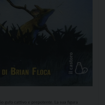
io gufo cattivo e prepotente. La sua figura