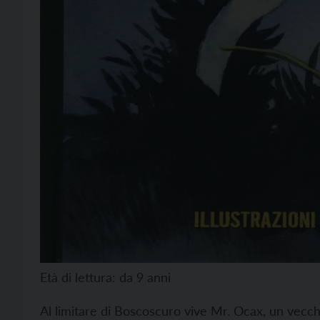
Età di lettura: da 9 anni
Al limitare di Boscoscuro vive Mr. Ocax, un vecch