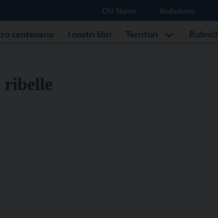
Chi Siamo
Redazione
stro centenario
I nostri libri
Territori
Rubric
 ribelle