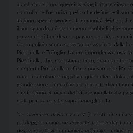
appollaiata su una quercia si staglia minacciosa co
controlla nell'oscurità quello che definisce il suo
abitano, specialmente sulla comunità dei topi, di 
il suo sguardo, né tanto meno disubbidirgli e muo
prezzo che i topi devono pagare perché, a suo dire,
due topolini escono senza autorizzazione dalla lor
Pimpinella e Trifoglio. La loro imprudenza costa la 
Pimpinella, che, nonostante tutto, riesce a ritor
che porta Pimpinella a sfidare nuovamente Mr. Oc
rude, brontolone e negativo, quanto lei è dolce, al
grande cuore pieno d'amore e presto diventano ami
che tengono gli occhi del lettore incollati alla pa
della piccola e se lei saprà tenergli testa.
“
Le avventure di Boscoscuro
” (Il Castoro) è una s
può leggere come metafora del mondo degli uomini
riesce a declinarli in maniera originale e coinvol