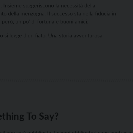
e. Insieme suggeriscono la necessità della
to della menzogna. Il successo sta nella fiducia in
, però, un po' di fortuna e buoni amici.
ro si legge d'un fiato. Una storia avventurosa
thing To Say?
mail non sarà pubblicato.
I campi obbligatori sono contrass