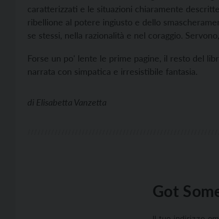
caratterizzati e le situazioni chiaramente descritt
ribellione al potere ingiusto e dello smascheramen
se stessi, nella razionalità e nel coraggio. Servono
Forse un po' lente le prime pagine, il resto del lib
narrata con simpatica e irresistibile fantasia.
di
Elisabetta Vanzetta
Got Some
Il tuo indirizzo e