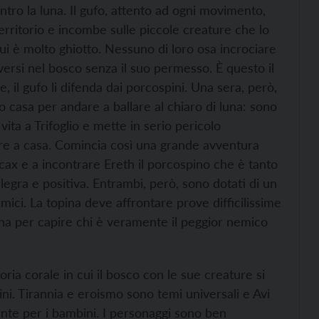
ntro la luna. Il gufo, attento ad ogni movimento,
 territorio e incombe sulle piccole creature che lo
cui è molto ghiotto. Nessuno di loro osa incrociare
versi nel bosco senza il suo permesso. È questo il
 il gufo li difenda dai porcospini. Una sera, però,
o casa per andare a ballare al chiaro di luna: sono
vita a Trifoglio e mette in serio pericolo
nare a casa. Comincia così una grande avventura
ax e a incontrare Ereth il porcospino che è tanto
legra e positiva. Entrambi, però, sono dotati di un
ci. La topina deve affrontare prove difficilissime
gina per capire chi è veramente il peggior nemico
toria corale in cui il bosco con le sue creature si
. Tirannia e eroismo sono temi universali e Avi
gente per i bambini. I personaggi sono ben