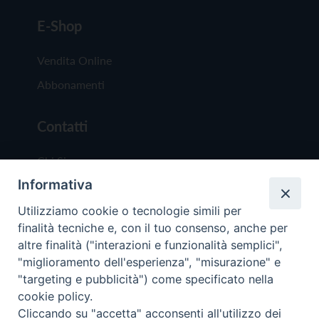
E-Shop
Vendita Online
Abbonamenti
Contatti
Chi Siamo
Informativa
Redazione
Scrivici
Utilizziamo cookie o tecnologie simili per
finalità tecniche e, con il tuo consenso, anche per
altre finalità ("interazioni e funzionalità semplici",
"miglioramento dell'esperienza", "misurazione" e
"targeting e pubblicità") come specificato nella
cookie policy.
Copyright © 2019 - Tutti i diritti riservati - Vit
Cliccando su "accetta" acconsenti all'utilizzo dei