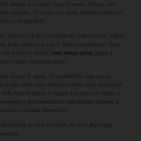
ello dorato o a coste rosse è meno diffuso, ma
vante aspetto. Pensate che molti hobbysti dell’orto
ite e nei giardini!
loro fascino e il loro profumo le rose sono le regine
età, tutte diverse tra loro. Sono certamente i fiori
rò che esistono anche
rose senza spine
, quasi a
non esiste vita senza fine”.
e rose hanno le spine. Le cosiddette rose senza
i tratta delle
rose antiche
e delle
rose botaniche
.
ella loro bellezza e vigore. L’assenza di spine, o
ressante e da considerare soprattutto quando il
bambini o animali domestici.
osa Moschata, le rose bourbon, le rose
Bancsiae
 purezza.