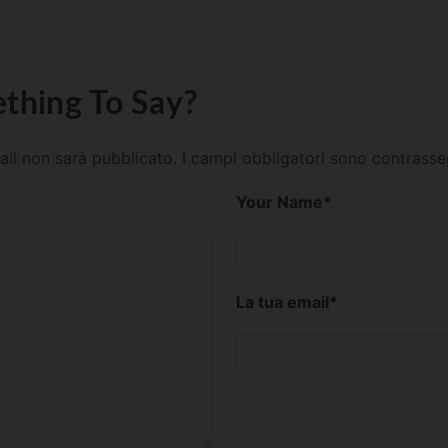
thing To Say?
mail non sarà pubblicato.
I campi obbligatori sono contrass
Your Name
*
La tua email
*