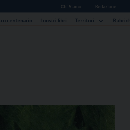
Chi Siamo
Redazione
stro centenario
I nostri libri
Territori
Rubric