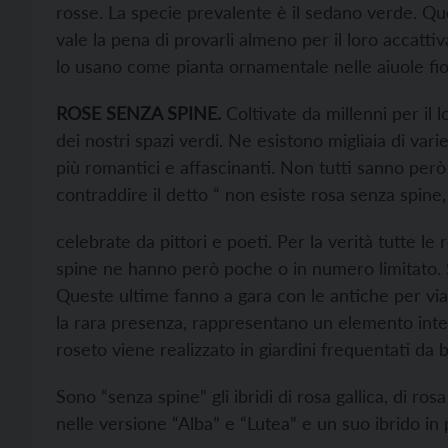
rosse. La specie prevalente è il sedano verde. Qu
vale la pena di provarli almeno per il loro accatti
lo usano come pianta ornamentale nelle aiuole fior
ROSE SENZA SPINE.
Coltivate da millenni per il 
dei nostri spazi verdi. Ne esistono migliaia di vari
più romantici e affascinanti. Non tutti sanno pe
contraddire il detto “ non esiste rosa senza spine, 
celebrate da pittori e poeti. Per la verità tutte l
spine ne hanno però poche o in numero limitato. S
Queste ultime fanno a gara con le antiche per via d
la rara presenza, rappresentano un elemento inte
roseto viene realizzato in giardini frequentati da 
Sono “senza spine” gli ibridi di rosa gallica, di r
nelle versione “Alba” e “Lutea” e un suo ibrido in