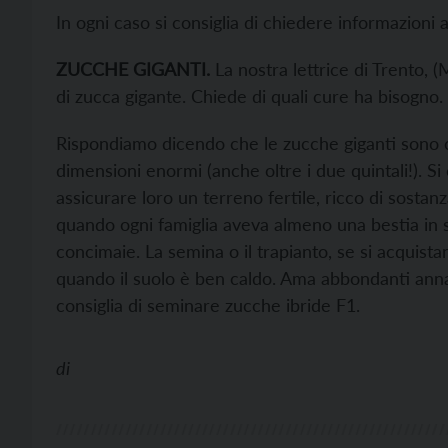
In ogni caso si consiglia di chiedere informazioni a
ZUCCHE GIGANTI.
La nostra lettrice di Trento, 
di zucca gigante. Chiede di quali cure ha bisogno.
Rispondiamo dicendo che le zucche giganti sono ca
dimensioni enormi (anche oltre i due quintali!). Si c
assicurare loro un terreno fertile, ricco di sostan
quando ogni famiglia aveva almeno una bestia in s
concimaie. La semina o il trapianto, se si acquistan
quando il suolo è ben caldo. Ama abbondanti annaff
consiglia di seminare zucche ibride F1.
di