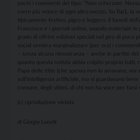
pochi i commenti del tipo: “Non scherzate. Nessuna
corre più veloce di ogni altro mezzo. Su Rai1, la no
tipicamente festivo, pigro e leggero. Il lunedì dell
Francesco e i giornali online, usando materiale in p
grado di offrire edizioni speciali nel giro di poco
social sembra marginalizzare (per ora) i commenti
– senza alcuna rimostranza – anche le partite del 
quanto questa notizia abbia colpito proprio tutti,
Papa delle élite (che spesso non lo amavano, ma s
sull’intelligenza artificiale, ma si guardavano bene
comune, degli ultimi, di chi non ha voce per farsi 
(c) riproduzione vietata
di
Giorgio Lunelli