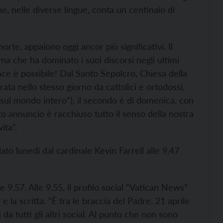
e, nelle diverse lingue, conta un centinaio di
orte, appaiono oggi ancor più significativi. Il
ma che ha dominato i suoi discorsi negli ultimi
ce è possibile! Dal Santo Sepolcro, Chiesa della
ta nello stesso giorno da cattolici e ortodossi,
 e sul mondo intero”), il secondo è di domenica, con
to annuncio è racchiuso tutto il senso della nostra
ita”.
to lunedì dal cardinale Kevin Farrell alle 9.47
e 9.57. Alle 9.55, il profilo social “Vatican News”
la scritta. “È tra le braccia del Padre. 21 aprile
da tutti gli altri social. Al punto che non sono