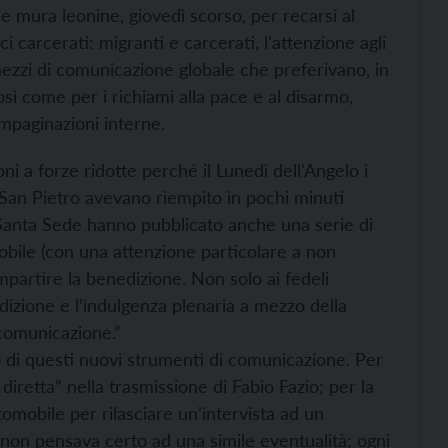
le mura leonine, giovedì scorso, per recarsi al
i carcerati: migranti e carcerati, l’attenzione agli
ezzi di comunicazione globale che preferivano, in
Così come per i richiami alla pace e al disarmo,
impaginazioni interne.
i a forze ridotte perché il Lunedì dell’Angelo i
a San Pietro avevano riempito in pochi minuti
la Santa Sede hanno pubblicato anche una serie di
obile (con una attenzione particolare a non
 impartire la benedizione. Non solo ai fedeli
dizione e l’indulgenza plenaria a mezzo della
i comunicazione.”
 di questi nuovi strumenti di comunicazione. Per
diretta” nella trasmissione di Fabio Fazio; per la
omobile per rilasciare un’intervista ad un
 non pensava certo ad una simile eventualità; ogni