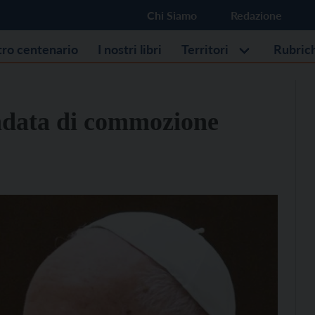
Chi Siamo
Redazione
stro centenario
I nostri libri
Territori
Rubric
’ondata di commozione