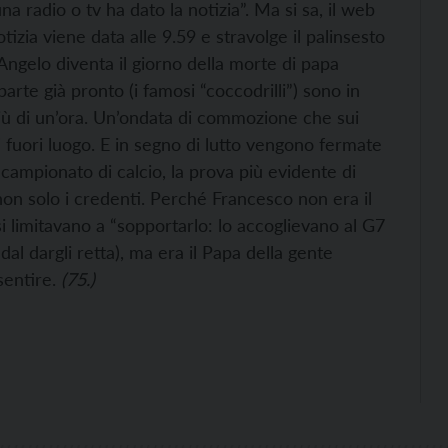
 radio o tv ha dato la notizia”. Ma si sa, il web
tizia viene data alle 9.59 e stravolge il palinsesto
’Angelo diventa il giorno della morte di papa
arte già pronto (i famosi “coccodrilli”) sono in
 più di un’ora. Un’ondata di commozione che sui
 fuori luogo. E in segno di lutto vengono fermate
campionato di calcio, la prova più evidente di
 non solo i credenti. Perché Francesco non era il
i limitavano a “sopportarlo: lo accoglievano al G7
 dal dargli retta), ma era il Papa della gente
sentire.
(75.)