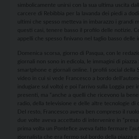
simbolicamente unirsi con la sua ultima uscita dal
carcere di Rebibbia per la lavanda dei piedi a dodic
ultimi che spesso metteva in imbarazzo i grandi m
questi casi, tenere basso il profilo delle notizie. 
appelli che spesso finivano nel taglio basso delle 
Domenica scorsa, giorno di Pasqua, con le redazion
giornali non sono in edicola, le immagini di piazz
smartphone e giornali online. I profili social del
video in cui si vede Francesco a bordo dell’autom
indugiare sul volto) e poi l’arrivo sulla Loggia per
presenti, ma “anche a quelli che ricevono la bene
radio, della televisione e delle altre tecnologie d
Del resto, Francesco aveva ben compreso il ruolo
due volte aveva accettato di intervenire in “presa 
prima volta un Pontefice aveva fatto fermare l’aut
giornalista che era fermo sul bordo della piazza e