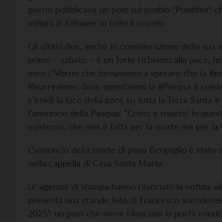
giorno pubblicava un post sul profilo “Pontifex” ch
milioni di follower in tutto il mondo.
Gli ultimi due, anche in considerazione della sua m
primo – sabato – è un forte richiamo alla pace, te
mesi (“Vorrei che tornassimo a sperare che la #pa
Risurrezione, dove quest’anno la #Pasqua è celebra
s’irradi la luce della pace su tutta la Terra Santa
l’annuncio della Pasqua: “Cristo è risorto! In ques
esistenza, che non è fatta per la morte ma per la v
L’annuncio della morte di papa Bergoglio è stato da
nella cappella di Casa Santa Marta.
Le agenzie di stampa hanno rilanciato la notizia all
presenta una grande foto di Francesco sorridente e 
2025”, un post che viene rilanciato in pochi minuti 