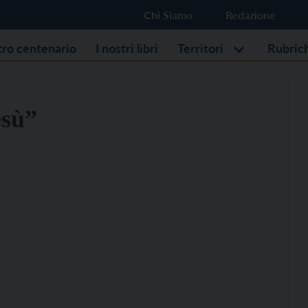
Chi Siamo
Redazione
stro centenario
I nostri libri
Territori
Rubric
esù”