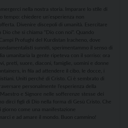
mergerci nella nostra storia. Imparare lo stile di
ro tempo: chiedere un'esperienza non
offerta. Divenire discepoli di umanità. Esercitare
 un Dio che si chiama “Dio con noi”. Quando
 Campi Profughi del Kurdistan Iracheno, dove
ei fondamentalisti sunniti, sperimentammo il senso di
ia umanitaria la gente ripeteva con il sorriso: ora
i, preti, suore, diaconi, famiglie, uomini e donne
ontainers, in fila ad attendere il cibo, le docce, i
istiani. Uniti perché di Cristo. Ci è sembrato di
traversare personalmente l’esperienza della
 Maestro e Signore nelle sofferenze stesse dei
mo dirci figli di Dio nella forma di Gesù Cristo. Che
gni giorno come una manifestazione
marci e ad amare il mondo. Buon cammino!