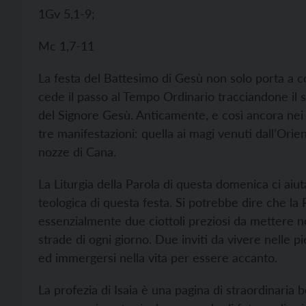
1Gv 5,1-9;
Mc 1,7-11
La festa del Battesimo di Gesù non solo porta a co
cede il passo al Tempo Ordinario tracciandone il 
del Signore Gesù. Anticamente, e così ancora nei rit
tre manifestazioni: quella ai magi venuti dall’Orien
nozze di Cana.
La Liturgia della Parola di questa domenica ci aiu
teologica di questa festa. Si potrebbe dire che la 
essenzialmente due ciottoli preziosi da mettere nel
strade di ogni giorno. Due inviti da vivere nelle 
ed immergersi nella vita per essere accanto.
La profezia di Isaia è una pagina di straordinaria be