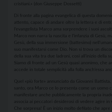
cristiani.» (don Giuseppe Dossetti)
Di fronte alla pagina evangelica di questa domen
attento, capace di andare oltre la lettera e di en
l’evangelista Marco ama sorprendere i suoi ascoltator
Marco non narra la nascita e l’infanzia di Gesù, ma
Gesù, della sua immersione (battesimo) nell’umano
suo manifestarsi come Dio. Non si trova un disc
della sua vita tra due ladroni, così all’inizio della 
Siamo di fronte ad un Gesù quasi anonimo, che a
accede in totale semplicità alla folla anch’essa an
Quel «più forte» annunciato da Giovanni Battista,
santo, ora Marco ce lo presenta come un uomo che
manifestare anche pubblicamente la propria inade
associa ai peccatori desiderosi di vedere agire in s
Che sorpresa! È un inizio molto defilato che apre 