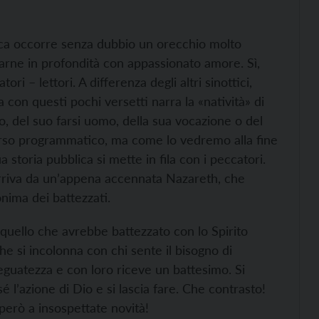
ica occorre senza dubbio un orecchio molto
trarne in profondità con appassionato amore. Sì,
i – lettori. A differenza degli altri sinottici,
 con questi pochi versetti narra la «natività» di
, del suo farsi uomo, della sua vocazione o del
orso programmatico, ma come lo vedremo alla fine
sua storia pubblica si mette in fila con i peccatori.
rriva da un’appena accennata Nazareth, che
onima dei battezzati.
 quello che avrebbe battezzato con lo Spirito
 si incolonna con chi sente il bisogno di
guatezza e con loro riceve un battesimo. Si
é l’azione di Dio e si lascia fare. Che contrasto!
però a insospettate novità!