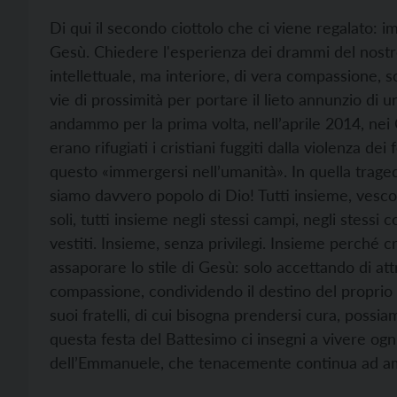
Di qui il secondo ciottolo che ci viene regalato: im
Gesù. Chiedere l'esperienza dei drammi del nost
intellettuale, ma interiore, di vera compassione, s
vie di prossimità per portare il lieto annunzio di
andammo per la prima volta, nell’aprile 2014, nei
erano rifugiati i cristiani fuggiti dalla violenza d
questo «immergersi nell’umanità». In quella traged
siamo davvero popolo di Dio! Tutti insieme, vescov
soli, tutti insieme negli stessi campi, negli stessi c
vestiti. Insieme, senza privilegi. Insieme perché cr
assaporare lo stile di Gesù: solo accettando di at
compassione, condividendo il destino del proprio
suoi fratelli, di cui bisogna prendersi cura, possia
questa festa del Battesimo ci insegni a vivere o
dell’Emmanuele, che tenacemente continua ad a