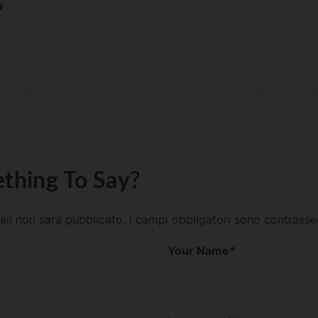
o
thing To Say?
mail non sarà pubblicato.
I campi obbligatori sono contrass
Your Name
*