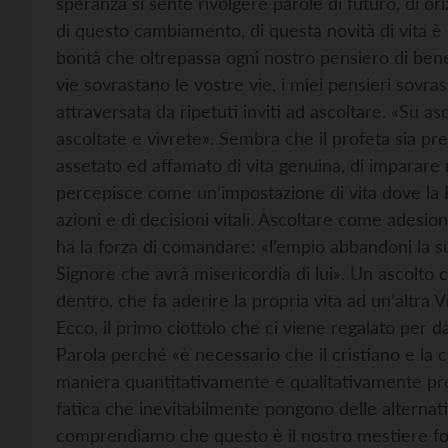
speranza si sente rivolgere parole di futuro, di oriz
di questo cambiamento, di questa novità di vita è 
bontà che oltrepassa ogni nostro pensiero di bene:
vie sovrastano le vostre vie, i miei pensieri sovras
attraversata da ripetuti inviti ad ascoltare. «Su 
ascoltate e vivrete». Sembra che il profeta sia p
assetato ed affamato di vita genuina, di imparare
percepisce come un’impostazione di vita dove la Pa
azioni e di decisioni vitali. Ascoltare come adesion
ha la forza di comandare: «l’empio abbandoni la sua
Signore che avrà misericordia di lui». Un ascolto 
dentro, che fa aderire la propria vita ad un’altra Vi
Ecco, il primo ciottolo che ci viene regalato per da
Parola perché «è necessario che il cristiano e la c
maniera quantitativamente e qualitativamente pr
fatica che inevitabilmente pongono delle alternati
comprendiamo che questo è il nostro mestiere f