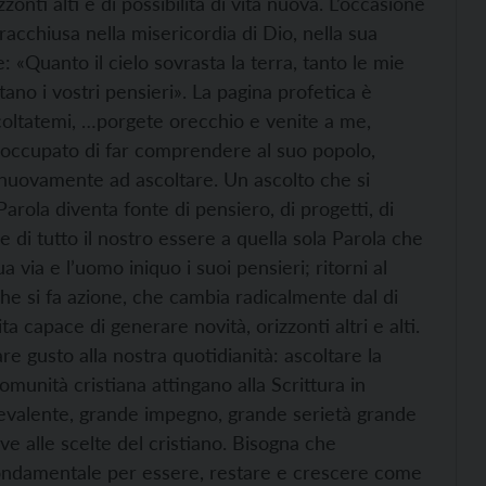
zonti alti e di possibilità di vita nuova. L’occasione
racchiusa nella misericordia di Dio, nella sua
 «Quanto il cielo sovrasta la terra, tanto le mie
tano i vostri pensieri». La pagina profetica è
ascoltatemi, …porgete orecchio e venite a me,
reoccupato di far comprendere al suo popolo,
 nuovamente ad ascoltare. Un ascolto che si
rola diventa fonte di pensiero, di progetti, di
e di tutto il nostro essere a quella sola Parola che
 via e l’uomo iniquo i suoi pensieri; ritorni al
che si fa azione, che cambia radicalmente dal di
ta capace di generare novità, orizzonti altri e alti.
re gusto alla nostra quotidianità: ascoltare la
omunità cristiana attingano alla Scrittura in
evalente, grande impegno, grande serietà grande
ve alle scelte del cristiano. Bisogna che
ondamentale per essere, restare e crescere come