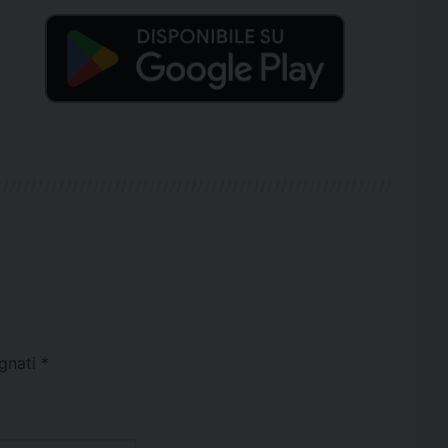
egnati
*