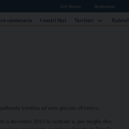
Chi Siamo
Redazione
stro centenario
I nostri libri
Territori
Rubric
a pallavolo trentina ad aver giocato all'estero.
to a dicembre 2013 la centrale o, per meglio dire,