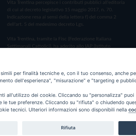
Vita Trentina percepisce i contributi pubblici all'editoria
di cui al decreto legislativo 15 maggio 2017, n. 70.
Indicazione resa ai sensi della lettera f) del comma 2
dell'art. 5 del medesimo decreto Lgs.
Vita Trentina, tramite la Fisc (Federazione Italiana
Settimanali Cattolici), ha aderito allo IAP (Istituto
dell'Autodisciplina Pubblicitaria) accettando il Codice di
Autodisciplina della Comunicazione Commerciale
imili per finalità tecniche e, con il tuo consenso, anche per 
Privacy Policy
Cookie Policy
amento dell'esperienza", "misurazione" e "targeting e pubbli
i all'utilizzo dei cookie. Cliccando su "personalizza" puoi
 Trentina Editrice
re le tue preferenze. Cliccando su "rifiuta" o chiudendo que
okie tecnici. Ulteriori informazioni sono disponibili nella
coo
Rifiuta