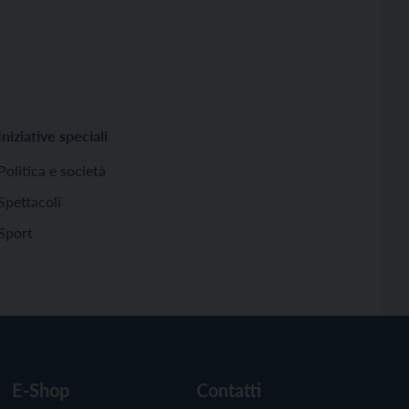
Iniziative speciali
Politica e società
Spettacoli
Sport
E-Shop
Contatti