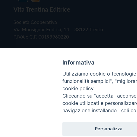
Vita Trentina Editrice
Società Cooperativa
Via Monsignor Endrici, 14 – 38122 Trento
P.IVA e C.F. 00199960220
Informativa
Utilizziamo cookie o tecnologie s
funzionalità semplici", "miglior
cookie policy.
Cliccando su "accetta" acconsent
Copyright © 2019 - Tutti i diritti riservati - Vita
cookie utilizzati e personalizza
navigazione installando i soli co
Privacy Policy
Personalizza