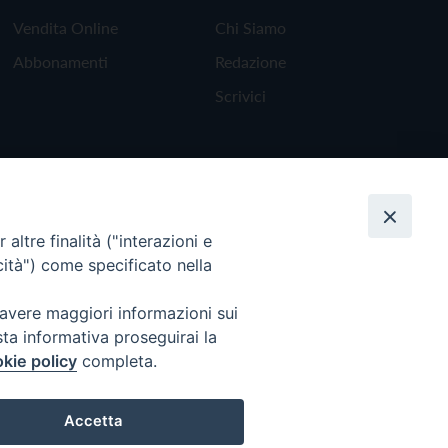
Vendita Online
Chi Siamo
Abbonamenti
Redazione
Scrivici
altre finalità ("interazioni e
cità") come specificato nella
 avere maggiori informazioni sui
sta informativa proseguirai la
kie policy
completa.
Torna all'inizio
Accetta