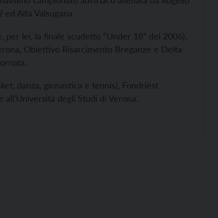
 massimo campionato austriaco allenata da Rogelio
 ed Alta Valsugana.
, per lei, la finale scudetto “Under 18” del 2006),
 Verona, Obiettivo Risarcimento Breganze e Delta
tornata.
ket, danza, ginnastica e tennis), Fondriest
all'Università degli Studi di Verona.