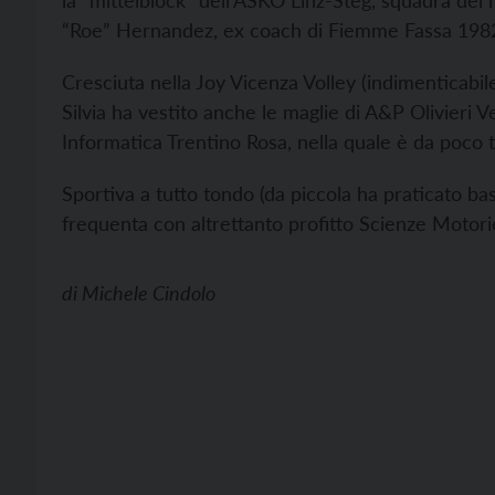
la “mittelblock” dell'ASKÖ Linz-Steg, squadra del
“Roe” Hernandez, ex coach di Fiemme Fassa 1982
Cresciuta nella Joy Vicenza Volley (indimenticabile
Silvia ha vestito anche le maglie di A&P Olivieri
Informatica Trentino Rosa, nella quale è da poco 
Sportiva a tutto tondo (da piccola ha praticato bas
frequenta con altrettanto profitto Scienze Motorie 
di
Michele Cindolo