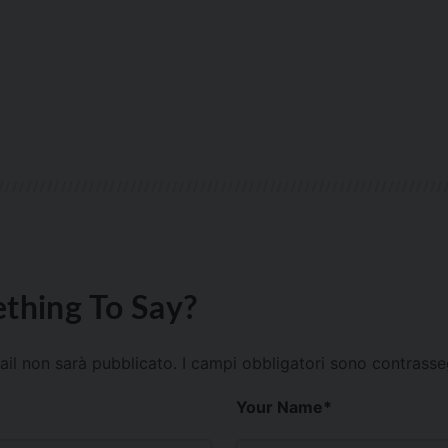
thing To Say?
mail non sarà pubblicato.
I campi obbligatori sono contrass
Your Name
*