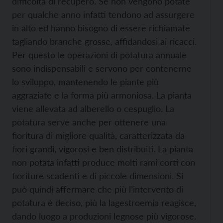
difficoltà di recupero. Se non vengono potate
per qualche anno infatti tendono ad assurgere
in alto ed hanno bisogno di essere richiamate
tagliando branche grosse, affidandosi ai ricacci.
Per questo le operazioni di potatura annuale
sono indispensabili e servono per contenerne
lo sviluppo, mantenendo le piante più
aggraziate e la forma più armoniosa. La pianta
viene allevata ad alberello o cespuglio. La
potatura serve anche per ottenere una
fioritura di migliore qualità, caratterizzata da
fiori grandi, vigorosi e ben distribuiti. La pianta
non potata infatti produce molti rami corti con
fioriture scadenti e di piccole dimensioni. Si
può quindi affermare che più l’intervento di
potatura è deciso, più la lagestroemia reagisce,
dando luogo a produzioni legnose più vigorose.