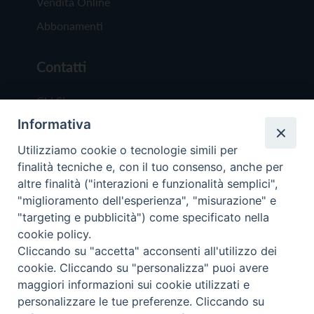
Vendita Online
Abbonamenti
Contatti
Chi Siamo
Informativa
Redazione
Scrivici
Utilizziamo cookie o tecnologie simili per
finalità tecniche e, con il tuo consenso, anche per
altre finalità ("interazioni e funzionalità semplici",
"miglioramento dell'esperienza", "misurazione" e
"targeting e pubblicità") come specificato nella
cookie policy.
Copyright © 2019 - Tutti i diritti riservati - Vit
Cliccando su "accetta" acconsenti all'utilizzo dei
Trentina Editrice
cookie. Cliccando su "personalizza" puoi avere
maggiori informazioni sui cookie utilizzati e
Privacy Policy
personalizzare le tue preferenze. Cliccando su
Torna all'inizi