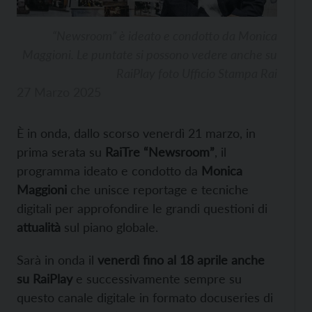
“Newsroom” è ideato e condotto da Monica
Maggioni. Le puntate si possono vedere anche su
RaiPlay foto Ufficio Stampa Rai
27 Marzo 2025
È in onda, dallo scorso venerdì 21 marzo, in
prima serata su
RaiTre “Newsroom”
, il
programma ideato e condotto da
Monica
Maggioni
che unisce reportage e tecniche
digitali per approfondire le grandi questioni di
attualità
sul piano globale.
Sarà in onda il
venerdì fino al 18 aprile anche
su RaiPlay
e successivamente sempre su
questo canale digitale in formato docuseries di