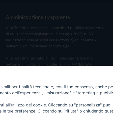
Amministrazione trasparente
Vita Trentina percepisce i contributi pubblici all'editoria
di cui al decreto legislativo 15 maggio 2017, n. 70.
Indicazione resa ai sensi della lettera f) del comma 2
dell'art. 5 del medesimo decreto Lgs.
Vita Trentina, tramite la Fisc (Federazione Italiana
Settimanali Cattolici), ha aderito allo IAP (Istituto
dell'Autodisciplina Pubblicitaria) accettando il Codice di
Autodisciplina della Comunicazione Commerciale
imili per finalità tecniche e, con il tuo consenso, anche per 
Privacy Policy
Cookie Policy
amento dell'esperienza", "misurazione" e "targeting e pubbli
i all'utilizzo dei cookie. Cliccando su "personalizza" puoi
 Trentina Editrice
re le tue preferenze. Cliccando su "rifiuta" o chiudendo que