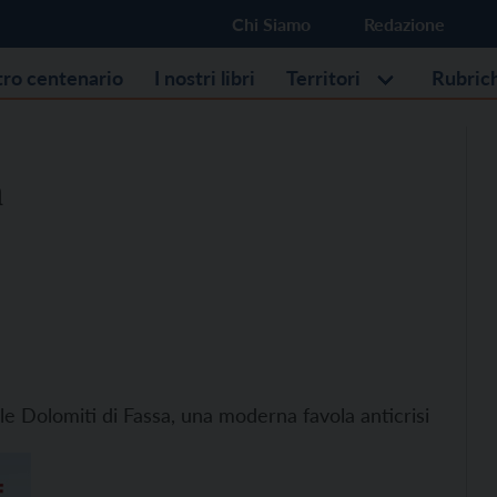
Chi Siamo
Redazione
stro centenario
I nostri libri
Territori
Rubric
à
lle Dolomiti di Fassa, una moderna favola anticrisi