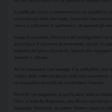
un racconto russo che ha ispirato in passato altri f
La pellicola riesce a mantenersi in un equilibrio co
concretezza della vita reale, tessendo una comme
riesce a catturare lo spettatore, strappandogli molt
Lungo il cammino, l'incontro dei protagonisti con 
arricchisce il racconto di pennellate sociali: il rappo
malattia del gioco d'azzardo. Spunti che rimang
dolente e attuale.
Ad accomunare i personaggi è la solitudine, che s
cullata dalle mille peripezie della loro avventura
riconquistata serenità da condividere insieme.
Perfetti i protagonisti, in particolare Valerio Mas
Dino, e Isabella Ragonese, una Bruna sorridente 
Giuseppe Battiston, un padre Weiner sopra le rig