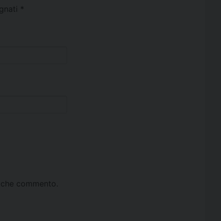
egnati
*
ta che commento.