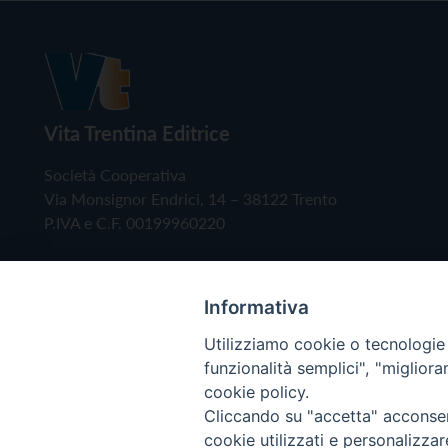
Vita Trentina Editrice
Società Cooperativa
Via Monsignor Endrici, 14 – 38122 Trento
P.IVA e C.F. 00199960220
Informativa
Utilizziamo cookie o tecnologie s
funzionalità semplici", "miglior
cookie policy.
Cliccando su "accetta" acconsent
Copyright © 2019 - Tutti i diritti riservati - Vita
cookie utilizzati e personalizza