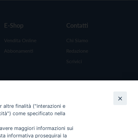
E-Shop
Contatti
Vendita Online
Chi Siamo
Abbonamenti
Redazione
Scrivici
altre finalità ("interazioni e
cità") come specificato nella
 avere maggiori informazioni sui
sta informativa proseguirai la