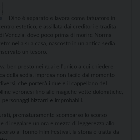
Dino è separato e lavora come tatuatore in
tro estetico, è assillata dai creditori e tradita
e di Venezia, dove poco prima di morire Norma
eto: nella sua casa, nascosto in un'antica sedia
onservato un tesoro.
ova ben presto nei guai e l'unico a cui chiedere
ca della sedia, impresa non facile dal momento
diversi, che porterà i due e il cappellano del
lline veronesi fino alle magiche vette dolomitiche,
n personaggi bizzarri e improbabili.
curati, prematuramente scomparso lo scorso
e di regalare un'ora e mezza di leggerezza allo
orso al Torino Film Festival, la storia è tratta da