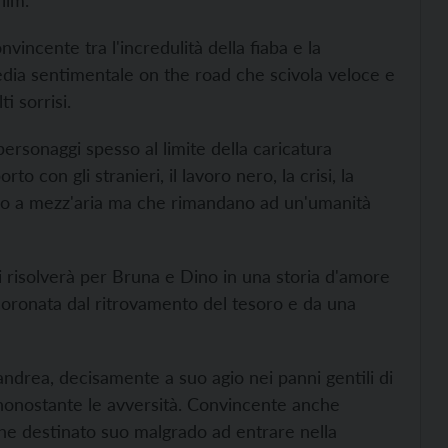
ilm.
nvincente tra l'incredulità della fiaba e la
dia sentimentale on the road che scivola veloce e
i sorrisi.
personaggi spesso al limite della caricatura
rto con gli stranieri, il lavoro nero, la crisi, la
ono a mezz'aria ma che rimandano ad un'umanità
i risolverà per Bruna e Dino in una storia d'amore
, coronata dal ritrovamento del tesoro e da una
tandrea, decisamente a suo agio nei panni gentili di
nonostante le avversità. Convincente anche
he destinato suo malgrado ad entrare nella