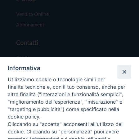
Vendita Online
Abbonamenti
Contatti
Chi Siamo
Informativa
Redazione
Scrivici
Utilizziamo cookie o tecnologie simili per
finalità tecniche e, con il tuo consenso, anche per
altre finalità ("interazioni e funzionalità semplici",
"miglioramento dell'esperienza", "misurazione" e
"targeting e pubblicità") come specificato nella
cookie policy.
Copyright © 2019 - Tutti i diritti riservati - Vit
Cliccando su "accetta" acconsenti all'utilizzo dei
Trentina Editrice
cookie. Cliccando su "personalizza" puoi avere