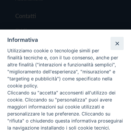
Contatti
Chi Siamo
Informativa
Redazione
Scrivici
Utilizziamo cookie o tecnologie simili per
finalità tecniche e, con il tuo consenso, anche per
altre finalità ("interazioni e funzionalità semplici",
"miglioramento dell'esperienza", "misurazione" e
"targeting e pubblicità") come specificato nella
cookie policy.
Copyright © 2019 - Tutti i diritti riservati - Vit
Cliccando su "accetta" acconsenti all'utilizzo dei
Trentina Editrice
cookie. Cliccando su "personalizza" puoi avere
maggiori informazioni sui cookie utilizzati e
Privacy Policy
personalizzare le tue preferenze. Cliccando su
Torna all'inizi
"rifiuta" o chiudendo questa informativa proseguirai
la navigazione installando i soli cookie tecnici.