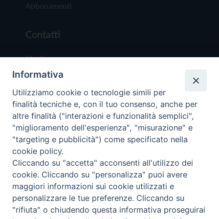
Abbonamenti
Contatti
Chi Siamo
Informativa
Redazione
Scrivici
Utilizziamo cookie o tecnologie simili per
finalità tecniche e, con il tuo consenso, anche per
altre finalità ("interazioni e funzionalità semplici",
"miglioramento dell'esperienza", "misurazione" e
"targeting e pubblicità") come specificato nella
cookie policy.
Copyright © 2019 - Tutti i diritti riservati - Vit
Cliccando su "accetta" acconsenti all'utilizzo dei
Trentina Editrice
cookie. Cliccando su "personalizza" puoi avere
maggiori informazioni sui cookie utilizzati e
Privacy Policy
personalizzare le tue preferenze. Cliccando su
Torna all'inizi
"rifiuta" o chiudendo questa informativa proseguirai