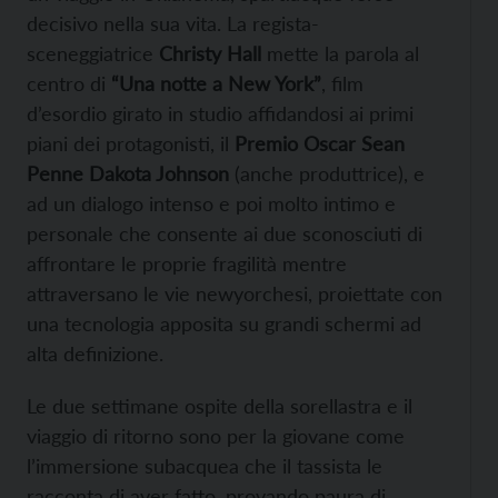
decisivo nella sua vita. La regista-
sceneggiatrice
Christy Hall
mette la parola al
centro di
“Una notte a New York”
, film
d’esordio girato in studio affidandosi ai primi
piani dei protagonisti, il
Premio Oscar Sean
Penne Dakota Johnson
(anche produttrice), e
ad un dialogo intenso e poi molto intimo e
personale che consente ai due sconosciuti di
affrontare le proprie fragilità mentre
attraversano le vie newyorchesi, proiettate con
una tecnologia apposita su grandi schermi ad
alta definizione.
Le due settimane ospite della sorellastra e il
viaggio di ritorno sono per la giovane come
l’immersione subacquea che il tassista le
racconta di aver fatto, provando paura di