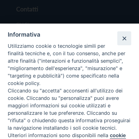
Contatti
Chi Siamo
Informativa
Redazione
Scrivici
Utilizziamo cookie o tecnologie simili per
finalità tecniche e, con il tuo consenso, anche per
altre finalità ("interazioni e funzionalità semplici",
"miglioramento dell'esperienza", "misurazione" e
"targeting e pubblicità") come specificato nella
cookie policy.
Copyright © 2019 - Tutti i diritti riservati - Vit
Cliccando su "accetta" acconsenti all'utilizzo dei
Trentina Editrice
cookie. Cliccando su "personalizza" puoi avere
maggiori informazioni sui cookie utilizzati e
Privacy Policy
personalizzare le tue preferenze. Cliccando su
Torna all'inizi
"rifiuta" o chiudendo questa informativa proseguirai
la navigazione installando i soli cookie tecnici.
Ulteriori informazioni sono disponibili nella
cookie
Preferenze Cookie