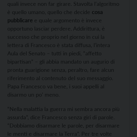
quali invece non far girare. Stavolta l’algoritmo
è quello umano, quello che decide
cosa
pubblicare
e quale argomento è invece
opportuno lasciar perdere. Addirittura, è
successo che proprio nel giorno in cui la
lettera di Francesco è stata diffusa, l’intera
Aula del Senato – tutti in piedi, “affetto
bipartisan” – gli abbia mandato un augurio di
pronta guarigione senza, peraltro, fare alcun
riferimento al contenuto del suo messaggio.
Papa Francesco va bene, i suoi appelli al
disarmo un po’ meno.
“Nella malattia la guerra mi sembra ancora più
assurda”, dice Francesco senza giri di parole.
“Dobbiamo disarmare le parole, per disarmare
le menti e disarmare la Terra”. Per tre volte