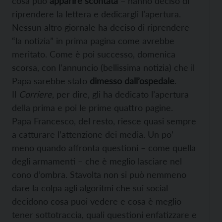
cosa può
apparire scontata
– hanno deciso di
riprendere la lettera e dedicargli l’apertura.
Nessun altro giornale ha deciso di riprendere
“la notizia” in prima pagina come avrebbe
meritato. Come è poi successo, domenica
scorsa, con l’annuncio (bellissima notizia) che il
Papa sarebbe stato
dimesso dall’ospedale
.
Il
Corriere
, per dire, gli ha dedicato l’apertura
della prima e poi le prime quattro pagine.
Papa Francesco, del resto, riesce quasi sempre
a catturare l’attenzione dei media. Un po’
meno quando affronta questioni – come quella
degli armamenti – che è meglio lasciare nel
cono d’ombra. Stavolta non si può nemmeno
dare la colpa agli algoritmi che sui social
decidono cosa puoi vedere e cosa è meglio
tener sottotraccia, quali questioni enfatizzare e