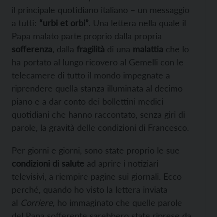
il principale quotidiano italiano – un messaggio
a tutti:
“urbi et orbi”
. Una lettera nella quale il
Papa malato parte proprio dalla propria
sofferenza
, dalla
fragilità
di una
malattia
che lo
ha portato al lungo ricovero al Gemelli con le
telecamere di tutto il mondo impegnate a
riprendere quella stanza illuminata al decimo
piano e a dar conto dei bollettini medici
quotidiani che hanno raccontato, senza giri di
parole, la gravità delle condizioni di Francesco.
Per giorni e giorni, sono state proprio le sue
condizioni di salute
ad aprire i notiziari
televisivi, a riempire pagine sui giornali. Ecco
perché, quando ho visto la lettera inviata
al
Corriere
, ho immaginato che quelle parole
del Papa sofferente sarebbero state riprese da