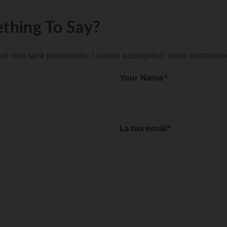
thing To Say?
mail non sarà pubblicato.
I campi obbligatori sono contrass
Your Name
*
La tua email
*