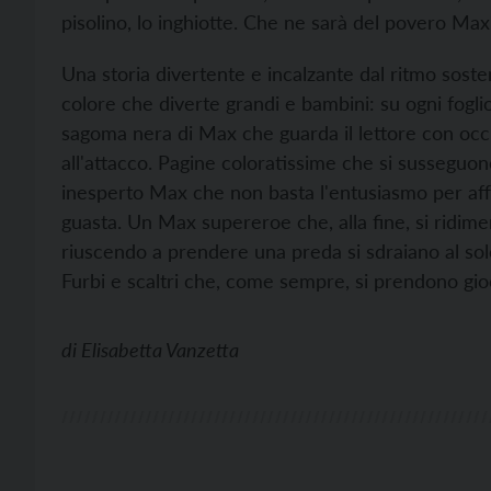
pisolino, lo inghiotte. Che ne sarà del povero Max
Una storia divertente e incalzante dal ritmo sosten
colore che diverte grandi e bambini: su ogni fogl
sagoma nera di Max che guarda il lettore con occhi 
all'attacco. Pagine coloratissime che si susseguo
inesperto Max che non basta l'entusiasmo per aff
guasta. Un Max supereroe che, alla fine, si ridime
riuscendo a prendere una preda si sdraiano al sole
Furbi e scaltri che, come sempre, si prendono gio
di
Elisabetta Vanzetta