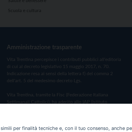
Salute e benessere
Scuola e cultura
Amministrazione trasparente
Vita Trentina percepisce i contributi pubblici all'editoria
di cui al decreto legislativo 15 maggio 2017, n. 70.
Indicazione resa ai sensi della lettera f) del comma 2
dell'art. 5 del medesimo decreto Lgs.
Vita Trentina, tramite la Fisc (Federazione Italiana
Settimanali Cattolici), ha aderito allo IAP (Istituto
dell'Autodisciplina Pubblicitaria) accettando il Codice di
Autodisciplina della Comunicazione Commerciale
imili per finalità tecniche e, con il tuo consenso, anche per 
Privacy Policy
Cookie Policy