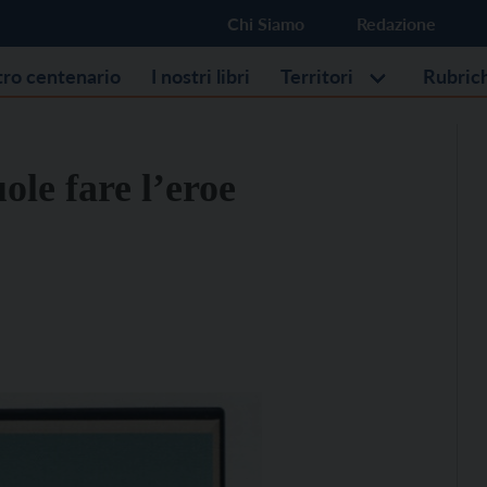
Chi Siamo
Redazione
stro centenario
I nostri libri
Territori
Rubric
ole fare l’eroe