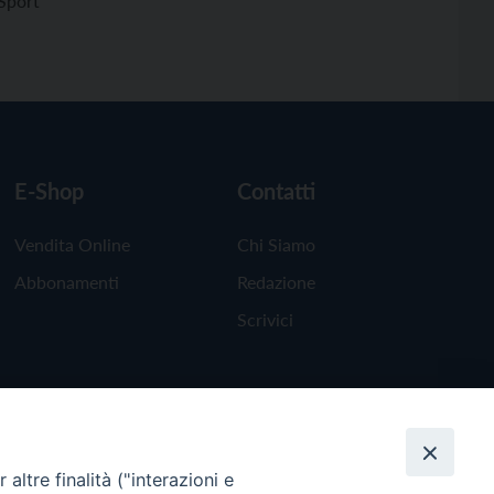
Sport
E-Shop
Contatti
Vendita Online
Chi Siamo
Abbonamenti
Redazione
Scrivici
altre finalità ("interazioni e