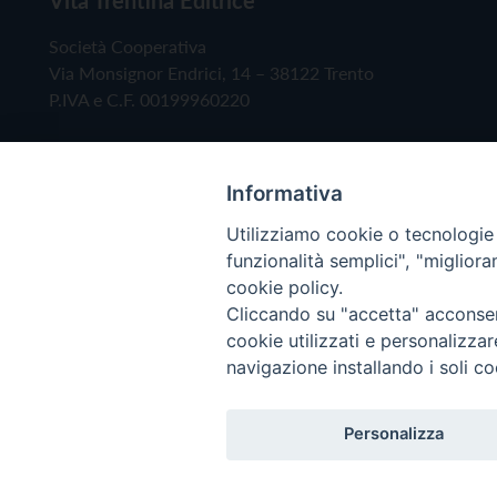
Società Cooperativa
Via Monsignor Endrici, 14 – 38122 Trento
P.IVA e C.F. 00199960220
Informativa
Utilizziamo cookie o tecnologie s
funzionalità semplici", "miglior
cookie policy.
Cliccando su "accetta" acconsent
Copyright © 2019 - Tutti i diritti riservati - Vita
cookie utilizzati e personalizza
navigazione installando i soli co
Privacy Policy
Personalizza