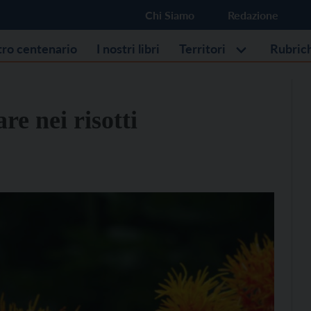
Chi Siamo
Redazione
stro centenario
I nostri libri
Territori
Rubric
re nei risotti