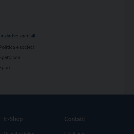
Iniziative speciali
Politica e società
Spettacoli
Sport
E-Shop
Contatti
Vendita Online
Chi Siamo