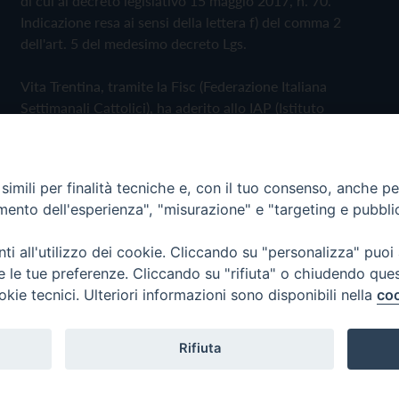
di cui al decreto legislativo 15 maggio 2017, n. 70.
Indicazione resa ai sensi della lettera f) del comma 2
dell'art. 5 del medesimo decreto Lgs.
Vita Trentina, tramite la Fisc (Federazione Italiana
Settimanali Cattolici), ha aderito allo IAP (Istituto
dell'Autodisciplina Pubblicitaria) accettando il Codice di
Autodisciplina della Comunicazione Commerciale
imili per finalità tecniche e, con il tuo consenso, anche per 
Privacy Policy
Cookie Policy
amento dell'esperienza", "misurazione" e "targeting e pubbli
i all'utilizzo dei cookie. Cliccando su "personalizza" puoi
 Trentina Editrice
re le tue preferenze. Cliccando su "rifiuta" o chiudendo que
okie tecnici. Ulteriori informazioni sono disponibili nella
coo
Rifiuta