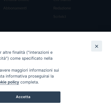
Abbonamenti
Redazione
Scrivici
altre finalità ("interazioni e
cità") come specificato nella
 avere maggiori informazioni sui
sta informativa proseguirai la
kie policy
completa.
Torna all'inizio
Accetta
Preferenze Cookie