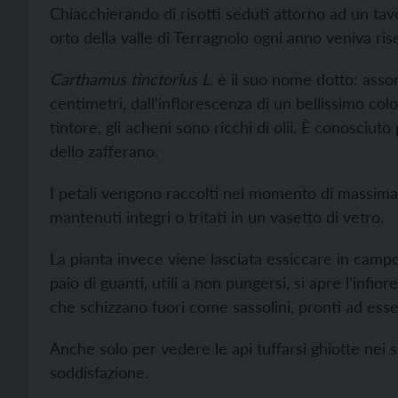
Chiacchierando di risotti seduti attorno ad un tav
orto della valle di Terragnolo ogni anno veniva ri
Carthamus tinctorius L
. è il suo nome dotto: asso
centimetri, dall’inflorescenza di un bellissimo co
tintore, gli acheni sono ricchi di olii. È conosci
dello zafferano.
I petali vengono raccolti nel momento di massima 
mantenuti integri o tritati in un vasetto di vetro.
La pianta invece viene lasciata essiccare in campo 
paio di guanti, utili a non pungersi, si apre l’infio
che schizzano fuori come sassolini, pronti ad esse
Anche solo per vedere le api tuffarsi ghiotte nei s
soddisfazione.