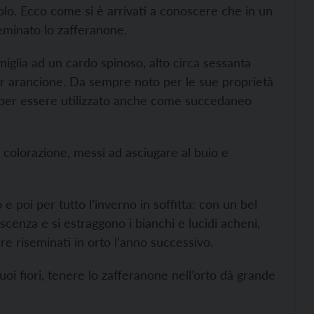
olo. Ecco come si è arrivati a conoscere che in un
seminato lo zafferanone.
miglia ad un cardo spinoso, alto circa sessanta
lor arancione. Da sempre noto per le sue proprietà
uto per essere utilizzato anche come succedaneo
colorazione, messi ad asciugare al buio e
e poi per tutto l’inverno in soffitta: con un bel
rescenza e si estraggono i bianchi e lucidi acheni,
re riseminati in orto l’anno successivo.
uoi fiori, tenere lo zafferanone nell’orto dà grande