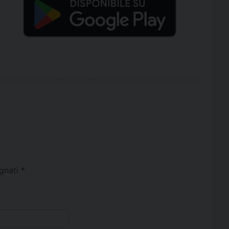
egnati
*