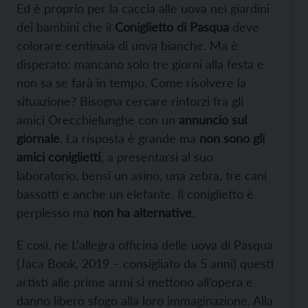
Ed è proprio per la caccia alle uova nei giardini
dei bambini che il
Coniglietto di Pasqua
deve
colorare centinaia di uova bianche. Ma è
disperato: mancano solo tre giorni alla festa e
non sa se farà in tempo. Come risolvere la
situazione? Bisogna cercare rinforzi fra gli
amici Orecchielunghe con un
annuncio sul
giornale
. La risposta è grande ma
non sono gli
amici coniglietti
, a presentarsi al suo
laboratorio, bensì un asino, una zebra, tre cani
bassotti e anche un elefante. Il coniglietto è
perplesso ma
non ha alternative
.
E così, ne L’allegra officina delle uova di Pasqua
(Jaca Book, 2019 – consigliato da 5 anni) questi
artisti alle prime armi si mettono all’opera e
danno libero sfogo alla loro immaginazione. Alla