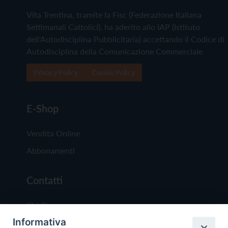
Vita Trentina, tramite la Fisc (Federazione Italiana
Settimanali Cattolici), ha aderito allo IAP (Istituto
dell'Autodisciplina Pubblicitaria) accettando il Codice di
Autodisciplina della Comunicazione Commerciale
Privacy Policy
Cookie Policy
E-Shop
Vendita Online
Abbonamenti
Contatti
Chi Siamo
Informativa
Redazione