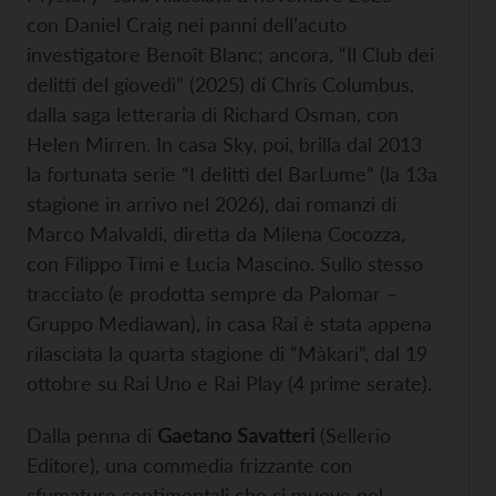
con Daniel Craig nei panni dell’acuto
investigatore Benoît Blanc; ancora, “Il Club dei
delitti del giovedì” (2025) di Chris Columbus,
dalla saga letteraria di Richard Osman, con
Helen Mirren. In casa Sky, poi, brilla dal 2013
la fortunata serie “I delitti del BarLume” (la 13a
stagione in arrivo nel 2026), dai romanzi di
Marco Malvaldi, diretta da Milena Cocozza,
con Filippo Timi e Lucia Mascino.
Sullo stesso
tracciato (e prodotta sempre da Palomar –
Gruppo Mediawan), in casa Rai è stata appena
rilasciata la quarta stagione di “Màkari”, dal 19
ottobre su Rai Uno e Rai Play (4 prime serate).
Dalla penna di
Gaetano Savatteri
(Sellerio
Editore), una commedia frizzante con
sfumature sentimentali che si muove nel