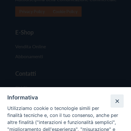
Privacy Policy
Cookie Policy
E-Shop
Vendita Online
Abbonamenti
Contatti
Chi Siamo
Informativa
Redazione
Scrivici
Utilizziamo cookie o tecnologie simili per
finalità tecniche e, con il tuo consenso, anche per
altre finalità ("interazioni e funzionalità semplici",
"miglioramento dell'esperienza", "misurazione" e