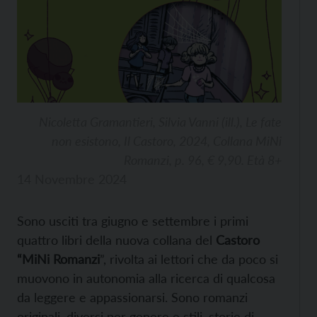
Nicoletta Gramantieri, Silvia Vanni (ill.), Le fate
non esistono, Il Castoro, 2024, Collana MiNi
Romanzi, p. 96, € 9,90. Età 8+
14 Novembre 2024
Sono usciti tra giugno e settembre i primi
quattro libri della nuova collana del
Castoro
“MiNi Romanzi
”, rivolta ai lettori che da poco si
muovono in autonomia alla ricerca di qualcosa
da leggere e appassionarsi. Sono romanzi
originali, diversi per genere e stili, storie di