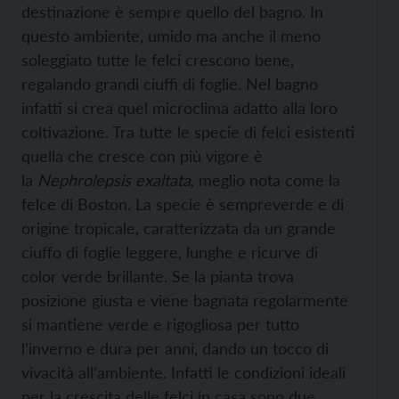
destinazione è sempre quello del bagno. In
questo ambiente, umido ma anche il meno
soleggiato tutte le felci crescono bene,
regalando grandi ciuffi di foglie. Nel bagno
infatti si crea quel microclima adatto alla loro
coltivazione. Tra tutte le specie di felci esistenti
quella che cresce con più vigore è
la
Nephrolepsis exaltata
,
meglio nota come la
felce di Boston. La specie è sempreverde e di
origine tropicale, caratterizzata da un grande
ciuffo di foglie leggere, lunghe e ricurve di
color verde brillante. Se la pianta trova
posizione giusta e viene bagnata regolarmente
si mantiene verde e rigogliosa per tutto
l’inverno e dura per anni, dando un tocco di
vivacità all’ambiente. Infatti le condizioni ideali
per la crescita delle felci in casa sono due.