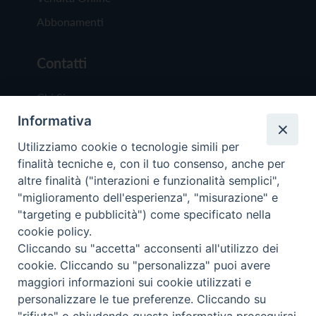
Abbonamenti
Contatti
Chi Siamo
Informativa
Redazione
Scrivici
Utilizziamo cookie o tecnologie simili per
finalità tecniche e, con il tuo consenso, anche per
altre finalità ("interazioni e funzionalità semplici",
"miglioramento dell'esperienza", "misurazione" e
"targeting e pubblicità") come specificato nella
cookie policy.
Copyright © 2019 - Tutti i diritti riservati - Vit
Cliccando su "accetta" acconsenti all'utilizzo dei
Trentina Editrice
cookie. Cliccando su "personalizza" puoi avere
maggiori informazioni sui cookie utilizzati e
Privacy Policy
personalizzare le tue preferenze. Cliccando su
Torna all'inizi