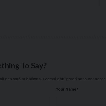
thing To Say?
mail non sarà pubblicato.
I campi obbligatori sono contrass
Your Name
*