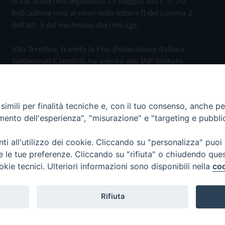
di cui al decreto legislativo 15 maggio 2017, n. 70.
Indicazione resa ai sensi della lettera f) del comma 2
dell'art. 5 del medesimo decreto Lgs.
Vita Trentina, tramite la Fisc (Federazione Italiana
Settimanali Cattolici), ha aderito allo IAP (Istituto
dell'Autodisciplina Pubblicitaria) accettando il Codice di
Autodisciplina della Comunicazione Commerciale
imili per finalità tecniche e, con il tuo consenso, anche per 
Privacy Policy
Cookie Policy
amento dell'esperienza", "misurazione" e "targeting e pubbli
i all'utilizzo dei cookie. Cliccando su "personalizza" puoi
 Trentina Editrice
re le tue preferenze. Cliccando su "rifiuta" o chiudendo que
okie tecnici. Ulteriori informazioni sono disponibili nella
coo
Rifiuta