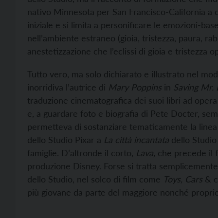
nativo Minnesota per San Francisco-California a ca
iniziale e si limita a personificare le emozioni-bas
nell’ambiente estraneo (gioia, tristezza, paura, rab
anestetizzazione che l’eclissi di gioia e tristezza
Tutto vero, ma solo dichiarato e illustrato nel mo
inorridiva l’autrice di
Mary Poppins
in
Saving Mr.
traduzione cinematografica dei suoi libri ad oper
e, a guardare foto e biografia di Pete Docter, se
permetteva di sostanziare tematicamente la linea 
dello Studio Pixar a
La città incantata
dello Studio
famiglie. D’altronde il corto,
Lava,
che precede il f
produzione Disney. Forse si tratta semplicemente
dello Studio, nel solco di film come
Toys, Cars
& co
più giovane da parte del maggiore nonché proprieta