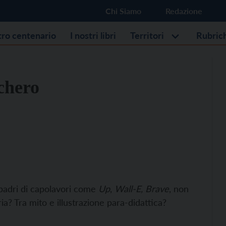
Chi Siamo
Redazione
stro centenario
I nostri libri
Territori
Rubric
chero
 padri di capolavori come
Up
,
Wall-E,
Brave
, non
a? Tra mito e illustrazione para-didattica?