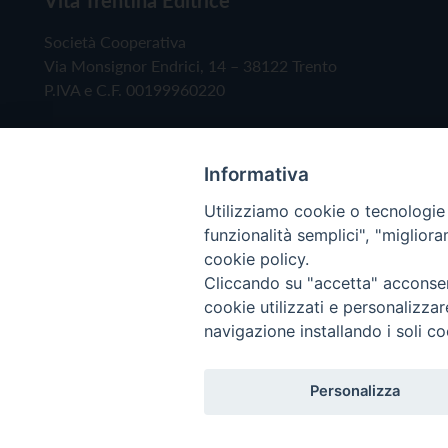
Società Cooperativa
Via Monsignor Endrici, 14 – 38122 Trento
P.IVA e C.F. 00199960220
Informativa
Utilizziamo cookie o tecnologie s
funzionalità semplici", "miglior
cookie policy.
Cliccando su "accetta" acconsent
Copyright © 2019 - Tutti i diritti riservati - Vita
cookie utilizzati e personalizza
navigazione installando i soli co
Privacy Policy
Personalizza