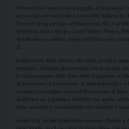
Presentato in anteprima a maggio, al festival di
annunciato per settembre con trailer italiano fin 
Trento è programmato al Modena (in 3D) e al Vitto
settimana sarà a Borgo, Castel Tesino, Tesero, Fol
distribuzione capillare, segno dell’attesa per il nu
E
).
A differenza della Disney, alla quale peraltro appar
moderne, evitando gli stereotipi che la sorella m
la rielaborazione delle fiabe della tradizione occid
di animazione è l'attenzione al dato psicologico e 
caratterizza i migliori lavori della creatura di J
di attirare sia il pubblico infantile che quello adu
linea narrativa e sentimentale che delimita il targe
Inside Out
, fin dal titolo (letteralmente
Dentro e f
dello Studio, ma il racconto di formazione che mu