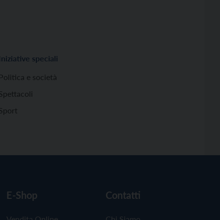
Iniziative speciali
Politica e società
Spettacoli
Sport
E-Shop
Contatti
Vendita Online
Chi Siamo