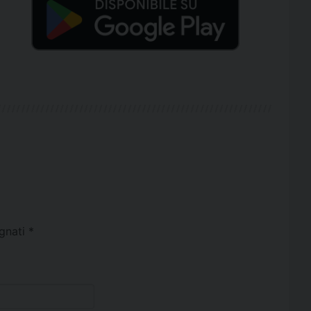
egnati
*