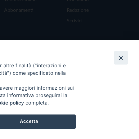
Abbonamenti
Redazione
Scrivici
altre finalità ("interazioni e
cità") come specificato nella
 avere maggiori informazioni sui
sta informativa proseguirai la
kie policy
completa.
Torna all'inizio
Accetta
Preferenze Cookie