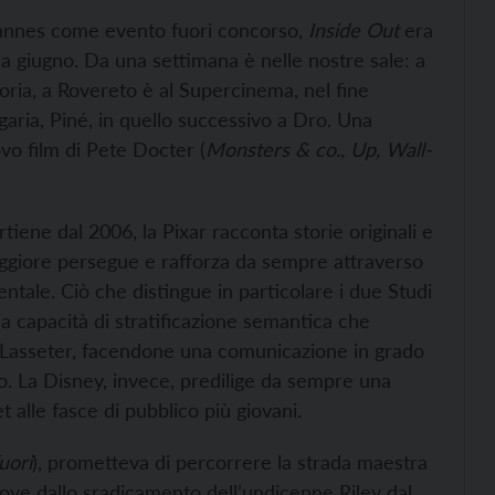
 Cannes come evento fuori concorso,
Inside Out
era
da giugno. Da una settimana è nelle nostre sale: a
ria, a Rovereto è al Supercinema, nel fine
garia, Piné, in quello successivo a Dro. Una
ovo film di Pete Docter (
Monsters & co., Up, Wall-
tiene dal 2006, la Pixar racconta storie originali e
aggiore persegue e rafforza da sempre attraverso
entale. Ciò che distingue in particolare i due Studi
la capacità di stratificazione semantica che
ohn Lasseter, facendone una comunicazione in grado
lto. La Disney, invece, predilige da sempre una
t alle fasce di pubblico più giovani.
uori
), prometteva di percorrere la strada maestra
ove dallo sradicamento dell’undicenne Riley dal