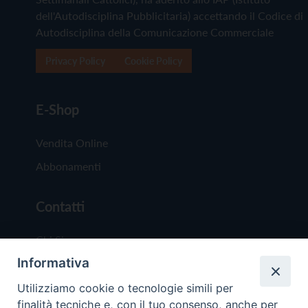
dell'Autodisciplina Pubblicitaria) accettando il Codice di
Autodisciplina della Comunicazione Commerciale
Privacy Policy
Cookie Policy
E-Shop
Vendita Online
Abbonamenti
Contatti
Chi Siamo
Informativa
Redazione
Scrivici
Utilizziamo cookie o tecnologie simili per
finalità tecniche e, con il tuo consenso, anche per