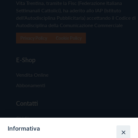
Vita Trentina, tramite la Fisc (Federazione Italiana
Settimanali Cattolici), ha aderito allo IAP (Istituto
dell'Autodisciplina Pubblicitaria) accettando il Codice di
Autodisciplina della Comunicazione Commerciale
Privacy Policy
Cookie Policy
E-Shop
Vendita Online
Abbonamenti
Contatti
Chi Siamo
Informativa
Redazione