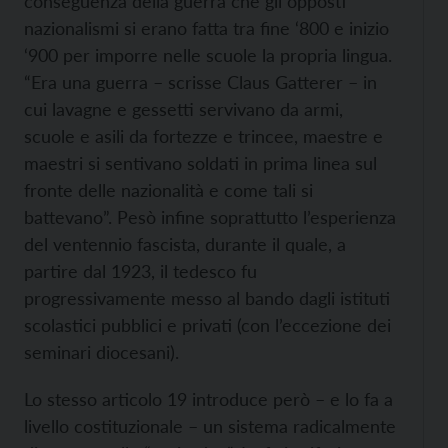
conseguenza della guerra che gli opposti
nazionalismi si erano fatta tra fine ‘800 e inizio
‘900 per imporre nelle scuole la propria lingua.
“Era una guerra – scrisse Claus Gatterer – in
cui lavagne e gessetti servivano da armi,
scuole e asili da fortezze e trincee, maestre e
maestri si sentivano soldati in prima linea sul
fronte delle nazionalità e come tali si
battevano”. Pesò infine soprattutto l’esperienza
del ventennio fascista, durante il quale, a
partire dal 1923, il tedesco fu
progressivamente messo al bando dagli istituti
scolastici pubblici e privati (con l’eccezione dei
seminari diocesani).
Lo stesso articolo 19 introduce però – e lo fa a
livello costituzionale – un sistema radicalmente