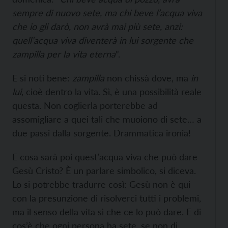
sempre di nuovo sete, ma chi beve l’acqua viva
che io gli darò, non avrà mai più sete, anzi:
quell’acqua viva diventerà in lui sorgente che
zampilla per la vita eterna
”.
E si noti bene:
zampilla
non chissà dove, ma
in
lui
, cioè dentro la vita. Sì, è una possibilità reale
questa. Non coglierla porterebbe ad
assomigliare a quei tali che muoiono di sete… a
due passi dalla sorgente. Drammatica ironia!
E cosa sarà poi quest’acqua viva che può dare
Gesù Cristo? È un parlare simbolico, si diceva.
Lo si potrebbe tradurre così: Gesù non è qui
con la presunzione di risolverci tutti i problemi,
ma il senso della vita sì che ce lo può dare. E di
cos’è che ogni persona ha sete, se non di