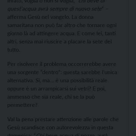
Infatti, voglia o non si voglia, “
chi beve di
quest’acqua avrà sempre di nuovo sete
” –
afferma Gesù nel vangelo. La donna
samaritana non può far altro che tornare ogni
giorno là ad attingere acqua. E come lei, tanti
altri, senza mai riuscire a placare la sete del
tutto.
Per risolvere il problema occorrerebbe avere
una sorgente “dentro”: questa sarebbe l’unica
alternativa. Sì, ma… è una possibilità reale
oppure è un arrampicarsi sui vetri? E poi,
ammesso che sia reale, chi se la può
permettere?
Val la pena prestare attenzione alle parole che
Gesù scandisce con autorevolezza in questa
domenica: “
Chi beve acqua di pozzo, avrà