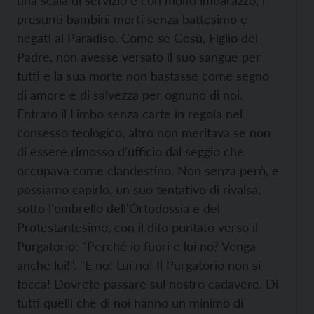
una scala di servizio e con molto imbarazzo, i
presunti bambini morti senza battesimo e
negati al Paradiso. Come se Gesù, Figlio del
Padre, non avesse versato il suo sangue per
tutti e la sua morte non bastasse come segno
di amore e di salvezza per ognuno di noi.
Entrato il Limbo senza carte in regola nel
consesso teologico, altro non meritava se non
di essere rimosso d'ufficio dal seggio che
occupava come clandestino. Non senza però, e
possiamo capirlo, un suo tentativo di rivalsa,
sotto l'ombrello dell'Ortodossia e del
Protestantesimo, con il dito puntato verso il
Purgatorio: "Perché io fuori e lui no? Venga
anche lui!". "E no! Lui no! Il Purgatorio non si
tocca! Dovrete passare sul nostro cadavere. Di
tutti quelli che di noi hanno un minimo di