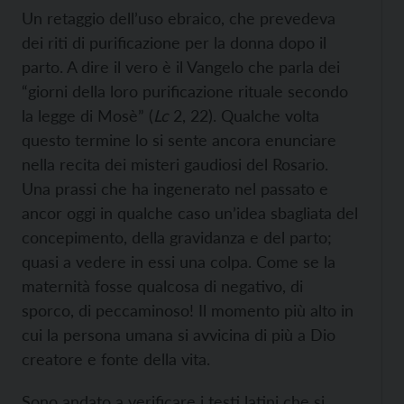
Un retaggio dell’uso ebraico, che prevedeva
dei riti di purificazione per la donna dopo il
parto. A dire il vero è il Vangelo che parla dei
“giorni della loro purificazione rituale secondo
la legge di Mosè” (
Lc
2, 22). Qualche volta
questo termine lo si sente ancora enunciare
nella recita dei misteri gaudiosi del Rosario.
Una prassi che ha ingenerato nel passato e
ancor oggi in qualche caso un’idea sbagliata del
concepimento, della gravidanza e del parto;
quasi a vedere in essi una colpa. Come se la
maternità fosse qualcosa di negativo, di
sporco, di peccaminoso! Il momento più alto in
cui la persona umana si avvicina di più a Dio
creatore e fonte della vita.
Sono andato a verificare i testi latini che si