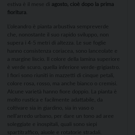
estiva è il mese di
agosto, cioè dopo la prima
fioritura
.
L’oleandro è pianta arbustiva sempreverde
che, nonostante il suo rapido sviluppo, non
supera i 4-5 metri di altezza. Le sue foglie
hanno consistenza coriacea, sono lanceolate e
a margine liscio. Il colore della lamina superiore
è verde scuro, quella inferiore verde-grigiastro.
I fiori sono riuniti in mazzetti di cinque petali,
colore rosa, rosso, ma anche bianco o cremisi.
Alcune varietà hanno fiore doppio. La pianta è
molto rustica e facilmente adattabile, da
coltivare sia in giardino, sia in vaso o
nell’arredo urbano, per dare un tono ad aree
soleggiate e inospitali, quali sono siepi
spartitraffico, aiuole e rotatorie stradali.