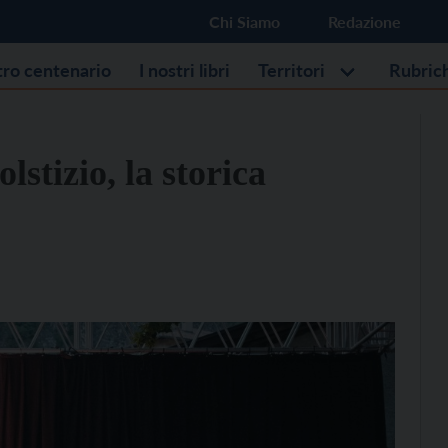
Chi Siamo
Redazione
stro centenario
I nostri libri
Territori
Rubric
lstizio, la storica