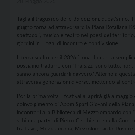
28 Maggio 2026
Taglia il traguardo delle 35 edizioni, quest’anno, il
giugno
torna ad attraversare la Piana Rotaliana Kö
spettacoli, musica e teatro nei paesi del territorio
giardini in luoghi di incontro e condivisione.
Il tema scelto per il 2026 è una domanda semplice 
possiamo tradurre con “I ragazzi sono tutto, no?”, 
sanno ancora guardarli davvero? Attorno a ques
attraversa generazioni diverse, mettendo al centro 
Per la prima volta il festival si aprirà già a maggi
coinvolgimento di Appm Spazi Giovani della Piana 
incontrarli alla Biblioteca di Mezzolombardo con 
schiuma party” di Pietro Cerchiello e della Compag
tra Lavis, Mezzocorona, Mezzolombardo, Roveré de