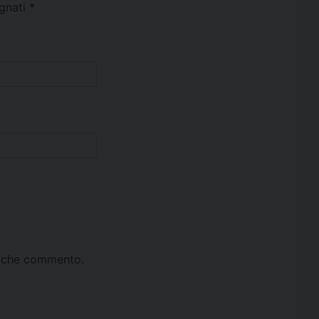
egnati
*
ta che commento.