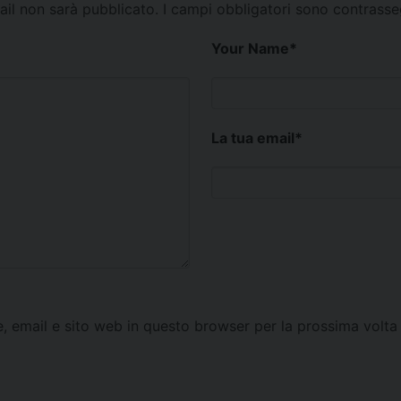
mail non sarà pubblicato.
I campi obbligatori sono contrass
Your Name
*
La tua email
*
e, email e sito web in questo browser per la prossima vol