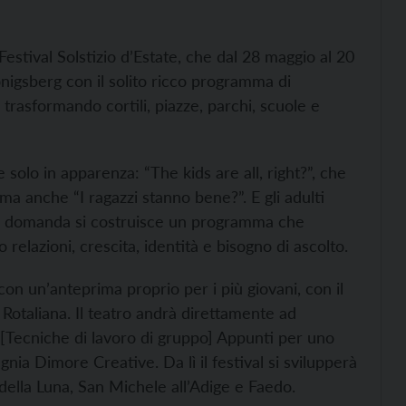
 Festival Solstizio d’Estate, che
dal 28 maggio al 20
nigsberg con il solito ricco programma di
, trasformando cortili, piazze, parchi, scuole e
solo in apparenza: “The kids are all, right?”, che
ma anche “I ragazzi stanno bene?”. E gli adulti
ta domanda si costruisce un programma che
relazioni, crescita, identità e bisogno di ascolto.
o con un’anteprima proprio per i più giovani, con il
Rotaliana. Il teatro andrà direttamente ad
“[Tecniche di lavoro di gruppo] Appunti per uno
nia Dimore Creative. Da lì il festival si svilupperà
lla Luna, San Michele all’Adige e Faedo.