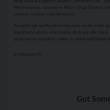
della Luna accoglierà Claudio Cremonesi con “Zitto Z
Mezzocorona, saranno le Nina’s Drag Queens con
cabaret, musica e performance.
Accanto agli spettacoli torneranno anche visite guid
quest’anno anche una mostra dedicata alla storia del
programma completo online su
www.solstiziodesta
di
redazione VT
Got Some