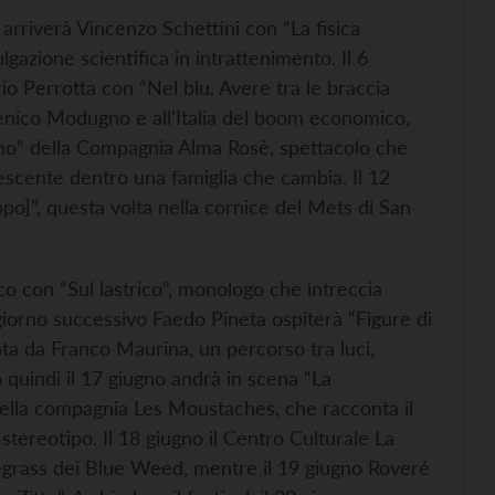
arriverà Vincenzo Schettini con “La fisica
lgazione scientifica in intrattenimento. Il
6
rio Perrotta
con “Nel blu. Avere tra le braccia
menico Modugno e all’Italia del boom economico,
o” della Compagnia Alma Rosè, spettacolo che
lescente dentro una famiglia che cambia. Il
12
po]”, questa volta nella cornice del Mets di San
co con “Sul lastrico”, monologo che intreccia
 giorno successivo Faedo Pineta ospiterà “Figure di
ta da Franco Maurina, un percorso tra luci,
quindi il
17 giugno
andrà in scena “La
” della compagnia Les Moustaches, che racconta il
stereotipo. Il
18 giugno
il Centro Culturale La
egrass dei Blue Weed, mentre il
19 giugno
Roveré