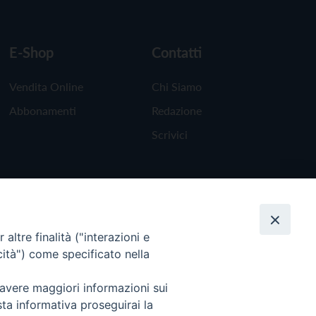
E-Shop
Contatti
Vendita Online
Chi Siamo
Abbonamenti
Redazione
Scrivici
altre finalità ("interazioni e
cità") come specificato nella
 avere maggiori informazioni sui
sta informativa proseguirai la