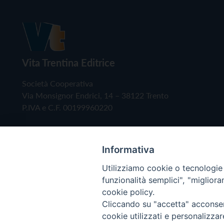
Vita Trentina Editrice
Società Cooperativa
Via Monsignor Endrici, 14 – 38122 Trento
P.IVA e C.F. 00199960220
Informativa
Utilizziamo cookie o tecnologie s
funzionalità semplici", "miglior
cookie policy.
Cliccando su "accetta" acconsent
Copyright © 2019 - Tutti i diritti riservati - Vita
cookie utilizzati e personalizza