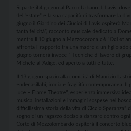
Si parte il
4 giugno
al Parco Urbano di Lavis, dove 
dell’estate” e la sua capacità di trasformare la divu
giugno
il Giardino dei Ciucioi di Lavis ospiterà Ma
tanta felicità”, racconto musicale dedicato a Do
mentre il
10 giugno
a Mezzocorona c’è “Odi et am
affronta il rapporto tra una madre e un figlio ado
giugno
tornerà invece “[Tecniche di lavoro di grup
Michele all’Adige, ed aperto a tutti e tutte.
Il
13 giugno
spazio alla comicità di Maurizio Lastri
endecasillabi, ironia e fragilità contemporanea. Il
luce – Frame Theatre”, esperienza immersiva idea
musica, installazioni e immagini sospese nel bosco 
difficilissima storia della vita di Ciccio Speranza
sogno di un ragazzo deciso a danzare contro ogni 
Corte di Mezzolombardo ospiterà il concerto blu