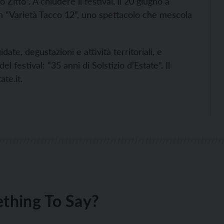
itto”. A chiudere il festival, il
20 giugno
a
 “Varietà Tacco 12”, uno spettacolo che mescola
ate, degustazioni e attività territoriali, e
 festival: “35 anni di Solstizio d’Estate”. Il
te.it.
thing To Say?