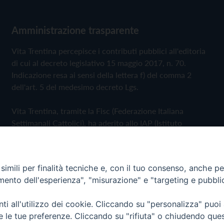
Amministrazione trasparente
Vita Trentina percepisce i contributi pubblici all'editoria
di cui al decreto legislativo 15 maggio 2017, n. 70.
Indicazione resa ai sensi della lettera f) del comma 2
dell'art. 5 del medesimo decreto Lgs.
Vita Trentina, tramite la Fisc (Federazione Italiana
Settimanali Cattolici), ha aderito allo IAP (Istituto
dell'Autodisciplina Pubblicitaria) accettando il Codice di
Autodisciplina della Comunicazione Commerciale
imili per finalità tecniche e, con il tuo consenso, anche per 
Privacy Policy
Cookie Policy
amento dell'esperienza", "misurazione" e "targeting e pubbli
i all'utilizzo dei cookie. Cliccando su "personalizza" puoi
 Trentina Editrice
re le tue preferenze. Cliccando su "rifiuta" o chiudendo que