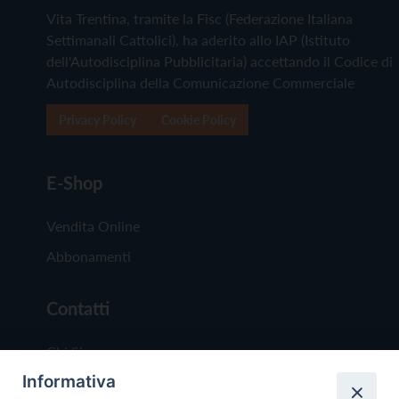
Vita Trentina, tramite la Fisc (Federazione Italiana
Settimanali Cattolici), ha aderito allo IAP (Istituto
dell'Autodisciplina Pubblicitaria) accettando il Codice di
Autodisciplina della Comunicazione Commerciale
Privacy Policy
Cookie Policy
E-Shop
Vendita Online
Abbonamenti
Contatti
Chi Siamo
Informativa
Redazione