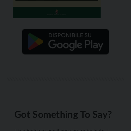
Got Something To Say?
Il tuo indirizzo email non sarà pubblicato.
I