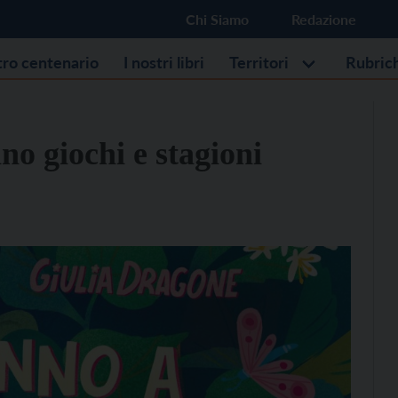
Chi Siamo
Redazione
stro centenario
I nostri libri
Territori
Rubric
o giochi e stagioni