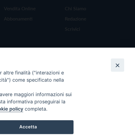
Vendita Online
Chi Siamo
Abbonamenti
Redazione
Scrivici
altre finalità ("interazioni e
cità") come specificato nella
 avere maggiori informazioni sui
sta informativa proseguirai la
kie policy
completa.
Torna all'inizio
Accetta