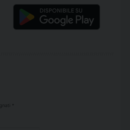
egnati
*