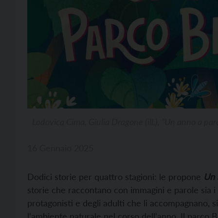
Lodovica Cima, Giulia Dragone (ill.), “Un anno a par
16 Gennaio 2025
Dodici storie per quattro stagioni: le propone
Un 
storie che raccontano con immagini e parole sia i p
protagonisti e degli adulti che li accompagnano, s
l’ambiente naturale nel corso dell’anno. Il parco B