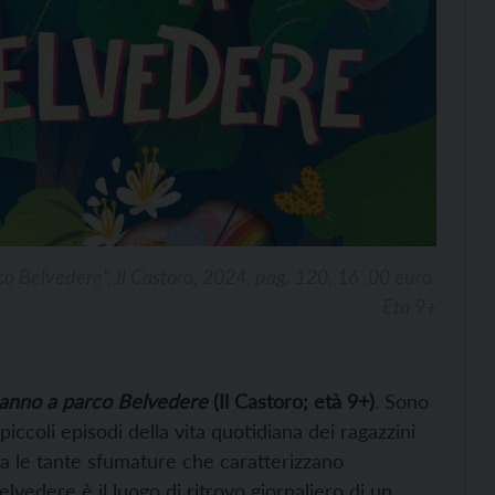
co Belvedere”, Il Castoro, 2024, pag. 120, 16 ,00 euro.
Età 9+
anno a parco Belvedere
(Il Castoro; età 9+)
. Sono
iccoli episodi della vita quotidiana dei ragazzini
ia le tante sfumature che caratterizzano
elvedere è il luogo di ritrovo giornaliero di un