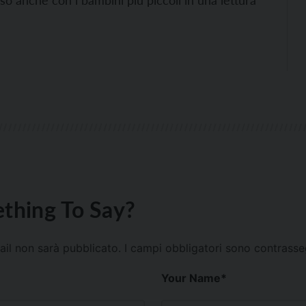
thing To Say?
mail non sarà pubblicato.
I campi obbligatori sono contrass
Your Name
*