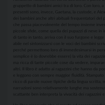
gruppetto di bambini amici tra di loro. Con loro, a 
presenti sono, invece, Gaetana, la custode, e Alex,
dei bambini anche altri abituali frequentatori del
che passa piacevolmente del tempo insieme inven
piccole sfide, come quella dei pupazzi di neve in i
di tanto in tanto, arriva con il suo furgone e legge
abile nel sintonizzarsi con le voci dei bambini scri
perché permettono loro di immedesimarsi in perso
semplice è (o dovrebbe essere) la vita dei ragazzi
ma ricca di tante piccole cose da vedere, imparar
altri. Il libro è adatto ai ragazzini che hanno da 
e leggono con sempre maggior fluidità. Stampato con
ricco di parole nuove tipiche della lingua scritta, 
narrazioni sono relativamente lunghe ma sostenute 
scattante ben interpreta la vivacità dei ragazzini e
Un libro piacevole che si presta ad essere condivi