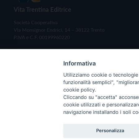
Vita Trentina Editrice
Società Cooperativa
Via Monsignor Endrici, 14 – 38122 Trento
P.IVA e C.F. 00199960220
Informativa
Utilizziamo cookie o tecnologie s
funzionalità semplici", "miglior
cookie policy.
Cliccando su "accetta" acconsent
Copyright © 2019 - Tutti i diritti riservati - Vita
cookie utilizzati e personalizza
navigazione installando i soli co
Privacy Policy
Personalizza