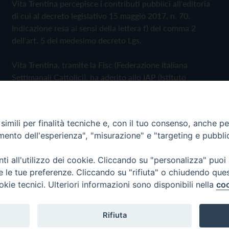
Vita Trentina percepisce i contributi pubblici all'editoria
di cui al decreto legislativo 15 maggio 2017, n. 70.
Indicazione resa ai sensi della lettera f) del comma 2
dell'art. 5 del medesimo decreto Lgs.
Vita Trentina, tramite la Fisc (Federazione Italiana
Settimanali Cattolici), ha aderito allo IAP (Istituto
dell'Autodisciplina Pubblicitaria) accettando il Codice di
Autodisciplina della Comunicazione Commerciale
imili per finalità tecniche e, con il tuo consenso, anche per 
Privacy Policy
Cookie Policy
amento dell'esperienza", "misurazione" e "targeting e pubbli
i all'utilizzo dei cookie. Cliccando su "personalizza" puoi
 Trentina Editrice
re le tue preferenze. Cliccando su "rifiuta" o chiudendo que
okie tecnici. Ulteriori informazioni sono disponibili nella
coo
Rifiuta