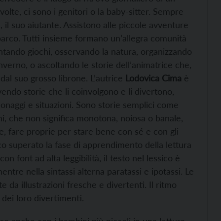
volte, ci sono i genitori o la baby-sitter. Sempre
 il suo aiutante. Assistono alle piccole avventure
 parco. Tutti insieme formano un’allegra comunità
tando giochi, osservando la natura, organizzando
nverno, o ascoltando le storie dell’animatrice che,
 dal suo grosso librone. L’autrice
Lodovica Cima
è
vendo storie che li coinvolgono e li divertono,
naggi e situazioni. Sono storie semplici come
ni, che non significa monotona, noiosa o banale,
e, fare proprie per stare bene con sé e con gli
poco superato la fase di apprendimento della lettura
 font ad alta leggibilità, il testo nel lessico è
mentre nella sintassi alterna paratassi e ipotassi. Le
da illustrazioni fresche e divertenti. Il ritmo
 dei loro divertimenti.
so anche con i bambini più piccoli in una lettura