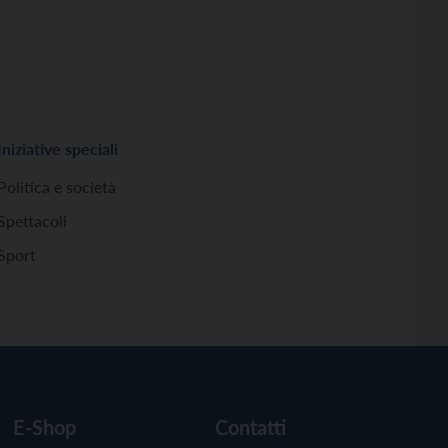
Iniziative speciali
Politica e società
Spettacoli
Sport
E-Shop
Contatti