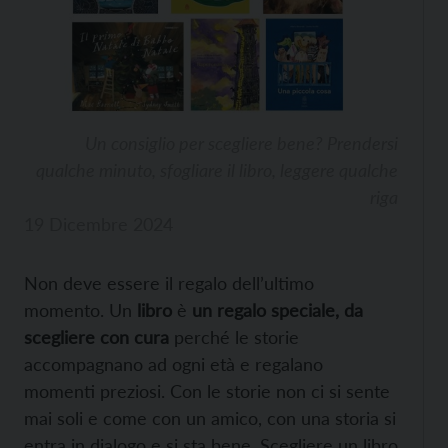
Un consiglio per scegliere bene? Prendersi
qualche minuto, sfogliare il libro, leggere qualche
riga
19 Dicembre 2024
Non deve essere il regalo dell’ultimo
momento. Un
libro
è
un regalo speciale, da
scegliere con cura
perché le storie
accompagnano ad ogni età e regalano
momenti preziosi. Con le storie non ci si sente
mai soli e come con un amico, con una storia si
entra in dialogo e si sta bene. Scegliere un libro