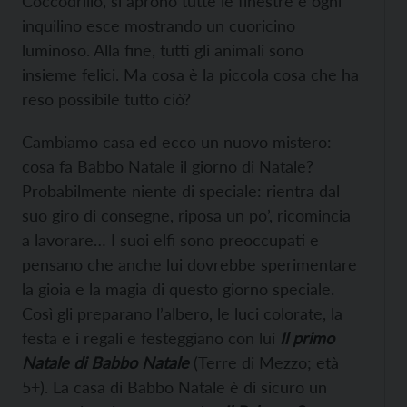
Coccodrillo, si aprono tutte le finestre e ogni
inquilino esce mostrando un cuoricino
luminoso. Alla fine, tutti gli animali sono
insieme felici. Ma cosa è la piccola cosa che ha
reso possibile tutto ciò?
Cambiamo casa ed ecco un nuovo mistero:
cosa fa Babbo Natale il giorno di Natale?
Probabilmente niente di speciale: rientra dal
suo giro di consegne, riposa un po’, ricomincia
a lavorare… I suoi elfi sono preoccupati e
pensano che anche lui dovrebbe sperimentare
la gioia e la magia di questo giorno speciale.
Così gli preparano l’albero, le luci colorate, la
festa e i regali e festeggiano con lui
Il primo
Natale di Babbo Natale
(Terre di Mezzo; età
5+). La casa di Babbo Natale è di sicuro un