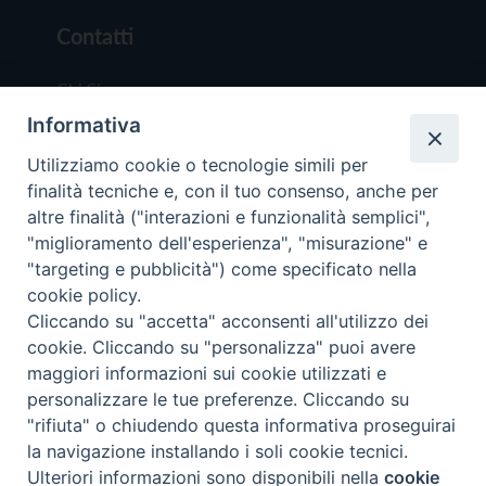
Contatti
Chi Siamo
Informativa
Redazione
Scrivici
Utilizziamo cookie o tecnologie simili per
finalità tecniche e, con il tuo consenso, anche per
altre finalità ("interazioni e funzionalità semplici",
"miglioramento dell'esperienza", "misurazione" e
"targeting e pubblicità") come specificato nella
cookie policy.
Copyright © 2019 - Tutti i diritti riservati - Vit
Cliccando su "accetta" acconsenti all'utilizzo dei
Trentina Editrice
cookie. Cliccando su "personalizza" puoi avere
maggiori informazioni sui cookie utilizzati e
Privacy Policy
personalizzare le tue preferenze. Cliccando su
Torna all'inizi
"rifiuta" o chiudendo questa informativa proseguirai
la navigazione installando i soli cookie tecnici.
Ulteriori informazioni sono disponibili nella
cookie
Preferenze Cookie