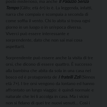
posto misterioso, ma anche
Il Palazzo Senza
Tempo
(Glifo; età 6+) lo è. La leggenda, infatti,
narra che compaia e scompaia a seconda di
come soffia il vento. Chi lo abita si trova ogni
giorno in un luogo o in un’epoca diversa.
Viverci può essere interessante e
sorprendente, dato che non sai mai cosa
aspettarti.
Sorprendente può essere anche la visita di tre
orsi, che dicono di essere quattro. È successo
alla bambina che abita da sola in una casa nel
bosco ed è protagonista de
I fratelli Zzli
(Sinnos
età 7+). I tre orsi vengono da lontano ed hanno
affrontato un lungo viaggio: è quindi normale e
naturale che lei li accolga in casa. Ma i vicini
non si fidano di quei tre nuovi venuti… Così i