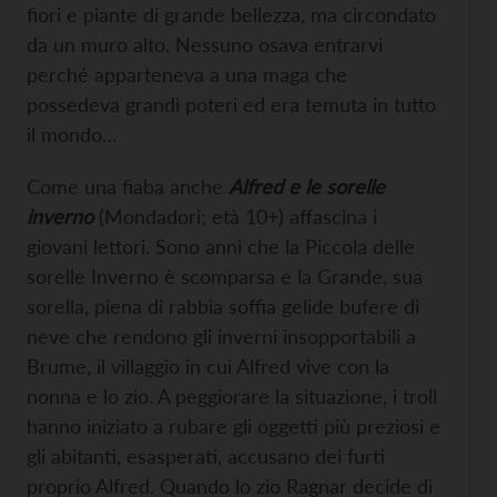
fiori e piante di grande bellezza, ma circondato
da un muro alto. Nessuno osava entrarvi
perché apparteneva a una maga che
possedeva grandi poteri ed era temuta in tutto
il mondo…
Come una fiaba anche
Alfred e le sorelle
inverno
(Mondadori; età 10+) affascina i
giovani lettori. Sono anni che la Piccola delle
sorelle Inverno è scomparsa e la Grande, sua
sorella, piena di rabbia soffia gelide bufere di
neve che rendono gli inverni insopportabili a
Brume, il villaggio in cui Alfred vive con la
nonna e lo zio. A peggiorare la situazione, i troll
hanno iniziato a rubare gli oggetti più preziosi e
gli abitanti, esasperati, accusano dei furti
proprio Alfred. Quando lo zio Ragnar decide di